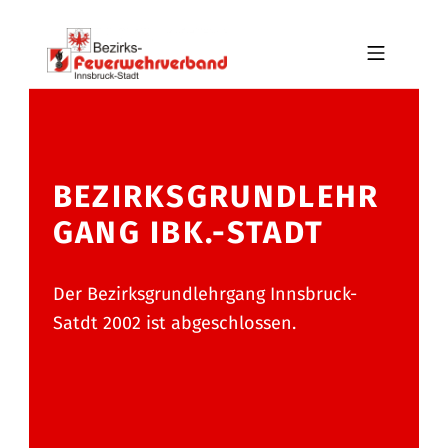
Skip to footer
Skip to main navigation
Skip to main content
MOBILE MENU
BFV INNSBRUCK-STADT
BEZIRKSGRUNDLEHR
GANG IBK.-STADT
Der Bezirksgrundlehrgang Innsbruck-
Satdt 2002 ist abgeschlossen.