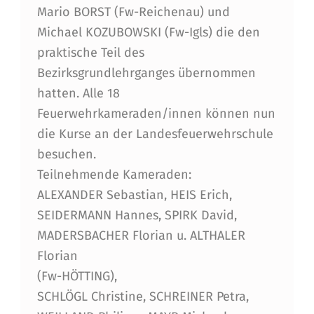
K
Mario BORST (Fw-Reichenau) und
.
Michael KOZUBOWSKI (Fw-Igls) die den
praktische Teil des
-
Bezirksgrundlehrganges übernommen
S
hatten. Alle 18
T
Feuerwehrkameraden/innen können nun
A
die Kurse an der Landesfeuerwehrschule
besuchen.
D
Teilnehmende Kameraden:
T
ALEXANDER Sebastian, HEIS Erich,
SEIDERMANN Hannes, SPIRK David,
MADERSBACHER Florian u. ALTHALER
Florian
(Fw-HÖTTING),
SCHLÖGL Christine, SCHREINER Petra,