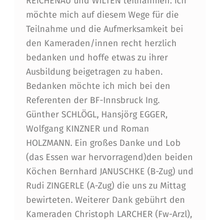
REICHENAU und WILTEN teilnahmen. Ich
N
möchte mich auf diesem Wege für die
D
Teilnahme und die Aufmerksamkeit bei
den Kameraden/innen recht herzlich
L
bedanken und hoffe etwas zu ihrer
E
Ausbildung beigetragen zu haben.
H
Bedanken möchte ich mich bei den
R
Referenten der BF-Innsbruck Ing.
Günther SCHLÖGL, Hansjörg EGGER,
G
Wolfgang KINZNER und Roman
A
HOLZMANN. Ein großes Danke und Lob
N
(das Essen war hervorragend)den beiden
G
Köchen Bernhard JANUSCHKE (B-Zug) und
Rudi ZINGERLE (A-Zug) die uns zu Mittag
I
bewirteten. Weiterer Dank gebührt den
B
Kameraden Christoph LARCHER (Fw-Arzl),