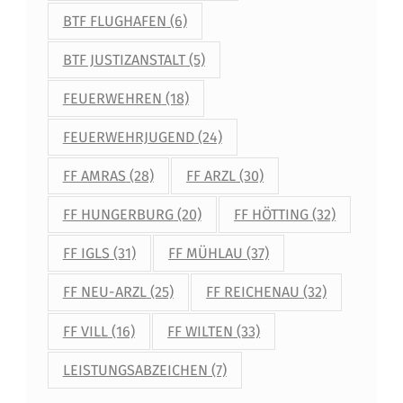
BTF FLUGHAFEN
(6)
BTF JUSTIZANSTALT
(5)
FEUERWEHREN
(18)
FEUERWEHRJUGEND
(24)
FF AMRAS
(28)
FF ARZL
(30)
FF HUNGERBURG
(20)
FF HÖTTING
(32)
FF IGLS
(31)
FF MÜHLAU
(37)
FF NEU-ARZL
(25)
FF REICHENAU
(32)
FF VILL
(16)
FF WILTEN
(33)
LEISTUNGSABZEICHEN
(7)