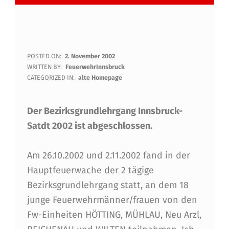
B
POSTED ON:
2. November 2002
WRITTEN BY:
FeuerwehrInnsbruck
E
CATEGORIZED IN:
alte Homepage
Z
Der Bezirksgrundlehrgang Innsbruck-
I
Satdt 2002 ist abgeschlossen.
R
K
Am 26.10.2002 und 2.11.2002 fand in der
S
Hauptfeuerwache der 2 tägige
G
Bezirksgrundlehrgang statt, an dem 18
junge Feuerwehrmänner/frauen von den
R
Fw-Einheiten HÖTTING, MÜHLAU, Neu Arzl,
U