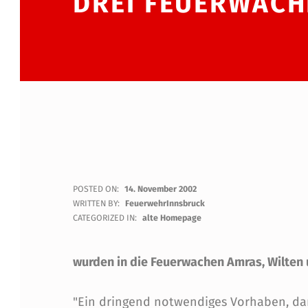
DREI FEUERWACH
1
POSTED ON:
14. November 2002
WRITTEN BY:
FeuerwehrInnsbruck
7
CATEGORIZED IN:
alte Homepage
0
wurden in die Feuerwachen Amras, Wilten u
.
"Ein dringend notwendiges Vorhaben, dam