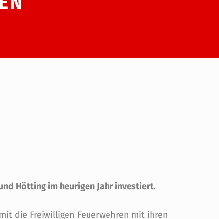
EN
nd Hötting im heurigen Jahr investiert.
it die Freiwilligen Feuerwehren mit ihren