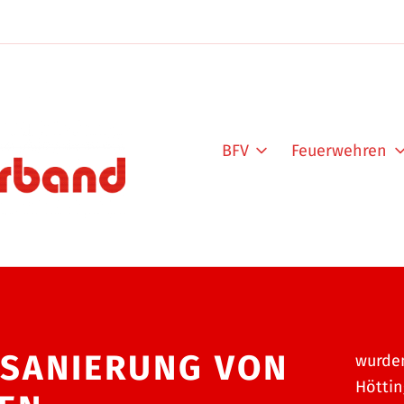
BFV
Feuerwehren
R SANIERUNG VON
wurden
Höttin