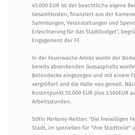
A
45.000 EUR ist der beachtliche eigene Bei
Gesamtkosten, finanziert aus der Kamera
N
Sammlungen, Veranstaltungen und Spende
I
Erleichterung für das Stadtbudget", begr
Engagement der FF.
E
R
In der Feuerwache Amras wurde der Boden
bereits absenkenden Gussasphalts wurde 
U
Betondecke eingezogen und mit einem Fl
N
vergrößert und die Halle neu gemalt. Näch
Kostenpunkt 55.000 EUR plus 3.500EUR a
G
Arbeitsstunden.
V
StRin Porkony-Reitter: "Die Freiwilligen 
O
Stadt, im speziellen für "ihre Stadtteile