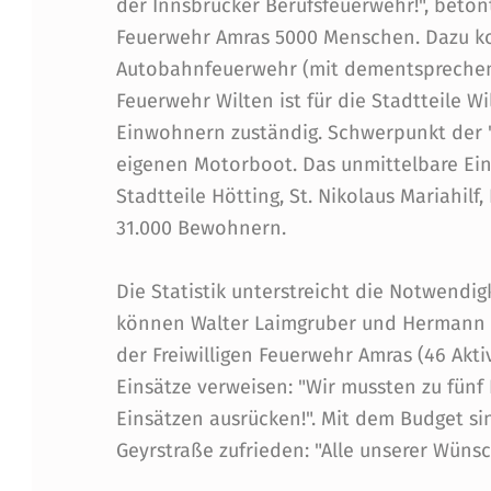
der Innsbrucker Berufsfeuerwehr!", beton
N
Feuerwehr Amras 5000 Menschen. Dazu k
D
Autobahnfeuerwehr (mit dementsprechend
Feuerwehr Wilten ist für die Stadtteile W
R
Einwohnern zuständig. Schwerpunkt der "
E
eigenen Motorboot. Das unmittelbare Ein
Stadtteile Hötting, St. Nikolaus Mariahil
I
31.000 Bewohnern.
F
Die Statistik unterstreicht die Notwendig
E
können Walter Laimgruber und Hermann S
der Freiwilligen Feuerwehr Amras (46 Akti
U
Einsätze verweisen: "Wir mussten zu fün
E
Einsätzen ausrücken!". Mit dem Budget 
Geyrstraße zufrieden: "Alle unserer Wünsc
R