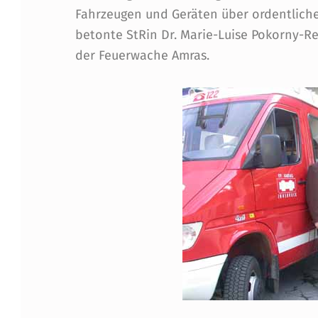
0
Fahrzeugen und Geräten über ordentlich
betonte StRin Dr. Marie-Luise Pokorny-Re
0
der Feuerwache Amras.
0
E
U
R
F
Ü
R
S