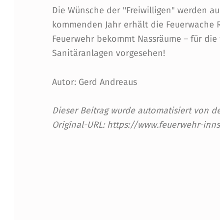
W
Die Wünsche der "Freiwilligen" werden au
kommenden Jahr erhält die Feuerwache R
A
Feuerwehr bekommt Nassräume – für die 
C
Sanitäranlagen vorgesehen!
H
Autor: Gerd Andreaus
E
Dieser Beitrag wurde automatisiert von
N
Original-URL: https://www.feuerwehr-inn
Skip back to main navigation