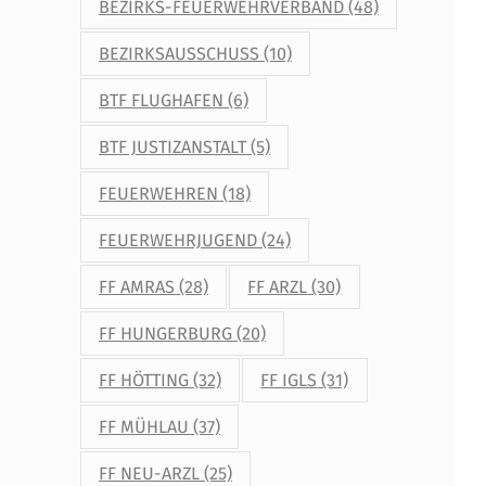
BEZIRKS-FEUERWEHRVERBAND
(48)
BEZIRKSAUSSCHUSS
(10)
BTF FLUGHAFEN
(6)
BTF JUSTIZANSTALT
(5)
FEUERWEHREN
(18)
FEUERWEHRJUGEND
(24)
FF AMRAS
(28)
FF ARZL
(30)
FF HUNGERBURG
(20)
FF HÖTTING
(32)
FF IGLS
(31)
FF MÜHLAU
(37)
FF NEU-ARZL
(25)