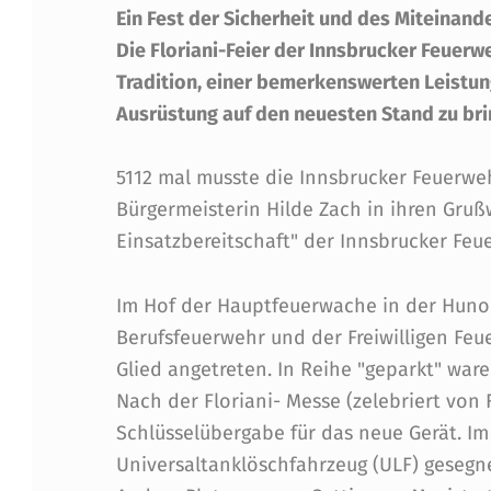
O
Ein Fest der Sicherheit und des Miteinand
R
Die Floriani-Feier der Innsbrucker Feuerw
Tradition, einer bemerkenswerten Leistun
I
Ausrüstung auf den neuesten Stand zu bri
A
5112 mal musste die Innsbrucker Feuerweh
N
Bürgermeisterin Hilde Zach in ihren Gruß
Einsatzbereitschaft" der Innsbrucker Feu
I
-
Im Hof der Hauptfeuerwache in der Huno
Berufsfeuerwehr und der Freiwilligen Fe
F
Glied angetreten. In Reihe "geparkt" war
E
Nach der Floriani- Messe (zelebriert von
Schlüsselübergabe für das neue Gerät. I
I
Universaltanklöschfahrzeug (ULF) gesegne