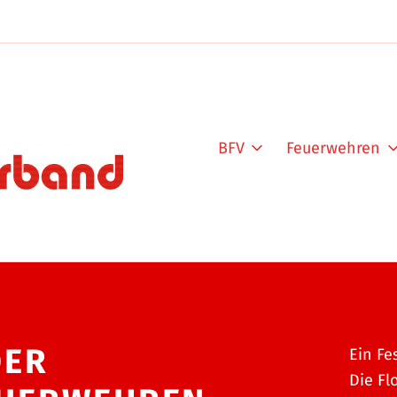
BFV
Feuerwehren
DER
Ein Fe
Die Fl