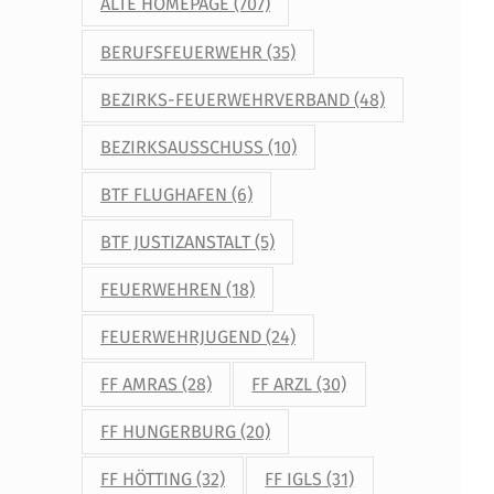
ALTE HOMEPAGE
(707)
BERUFSFEUERWEHR
(35)
BEZIRKS-FEUERWEHRVERBAND
(48)
BEZIRKSAUSSCHUSS
(10)
BTF FLUGHAFEN
(6)
BTF JUSTIZANSTALT
(5)
FEUERWEHREN
(18)
FEUERWEHRJUGEND
(24)
FF AMRAS
(28)
FF ARZL
(30)
FF HUNGERBURG
(20)
FF HÖTTING
(32)
FF IGLS
(31)