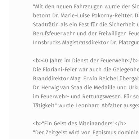
R
"Mit den neuen Fahrzeugen wurde der Sic
U
betont Dr. Marie-Luise Pokorny-Reitter. Da
Stadträtin als ein Fest für die Sicherhei
C
Berufsfeuerwehr und der Freiwilligen Fe
Innsbrucks Magistratsdirektor Dr. Platzg
K
E
<b>40 Jahre im Dienst der Feuerwehr</b>
Die Floriani-Feier war auch die Gelegenh
R
Branddirektor Mag. Erwin Reichel über
F
Dr. Herwig van Staa die Medaille und Urku
im Feuerwehr- und Rettungswesen. Für sog
E
Tätigkeit" wurde Leonhard Abfalter ausge
U
<b>"Ein Geist des Miteinanders"</b>
E
"Der Zeitgeist wird von Egoismus dominier