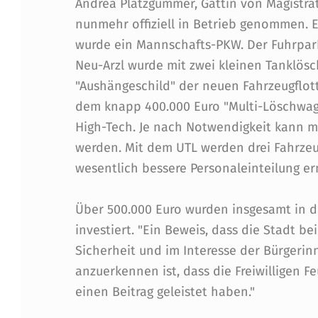
E
Andrea Platzgummer, Gattin von Magistra
nunmehr offiziell in Betrieb genommen. Eb
R
wurde ein Mannschafts-PKW. Der Fuhrpark
Neu-Arzl wurde mit zwei kleinen Tanklös
D
"Aushängeschild" der neuen Fahrzeugflott
E
dem knapp 400.000 Euro "Multi-Löschwage
High-Tech. Je nach Notwendigkeit kann m
R
werden. Mit dem UTL werden drei Fahrzeu
I
wesentlich bessere Personaleinteilung er
N
Über 500.000 Euro wurden insgesamt in 
N
investiert. "Ein Beweis, dass die Stadt bei
Sicherheit und im Interesse der Bürgerin
S
anzuerkennen ist, dass die Freiwilligen
B
einen Beitrag geleistet haben."