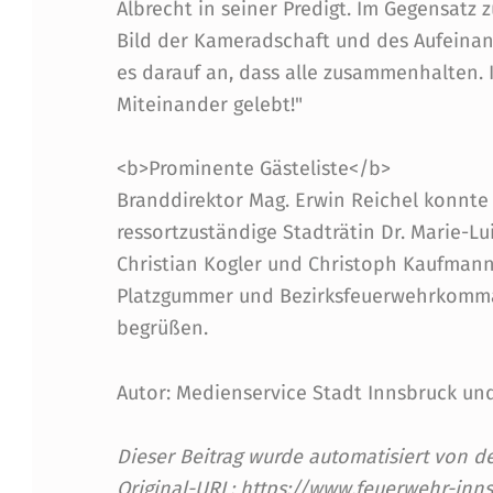
R
Albrecht in seiner Predigt. Im Gegensatz 
Bild der Kameradschaft und des Aufeina
W
es darauf an, dass alle zusammenhalten. 
Miteinander gelebt!"
E
H
<b>Prominente Gästeliste</b>
Branddirektor Mag. Erwin Reichel konnte
R
ressortzuständige Stadträtin Dr. Marie-L
E
Christian Kogler und Christoph Kaufmann,
Platzgummer und Bezirksfeuerwehrkomma
N
begrüßen.
Autor: Medienservice Stadt Innsbruck un
Dieser Beitrag wurde automatisiert von
Original-URL: https://www.feuerwehr-inn