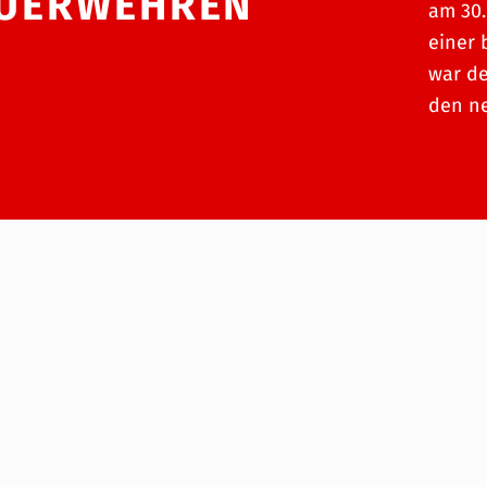
EUERWEHREN
am 30.
einer 
war de
den ne