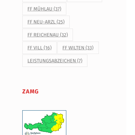
FF MÜHLAU
(37)
FF NEU-ARZL
(25)
FF REICHENAU
(32)
FF VILL
(16)
FF WILTEN
(33)
LEISTUNGSABZEICHEN
(7)
ZAMG