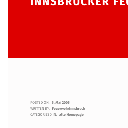
INNSBRUCKER F
F
POSTED ON:
5. Mai 2005
WRITTEN BY:
FeuerwehrInnsbruck
L
CATEGORIZED IN:
alte Homepage