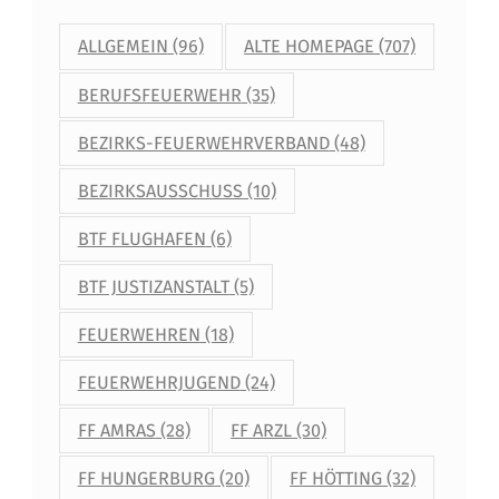
P
ALLGEMEIN
(96)
ALTE HOMEPAGE
(707)
T
BERUFSFEUERWEHR
(35)
A
BEZIRKS-FEUERWEHRVERBAND
(48)
L
BEZIRKSAUSSCHUSS
(10)
BTF FLUGHAFEN
(6)
BTF JUSTIZANSTALT
(5)
FEUERWEHREN
(18)
FEUERWEHRJUGEND
(24)
FF AMRAS
(28)
FF ARZL
(30)
FF HUNGERBURG
(20)
FF HÖTTING
(32)