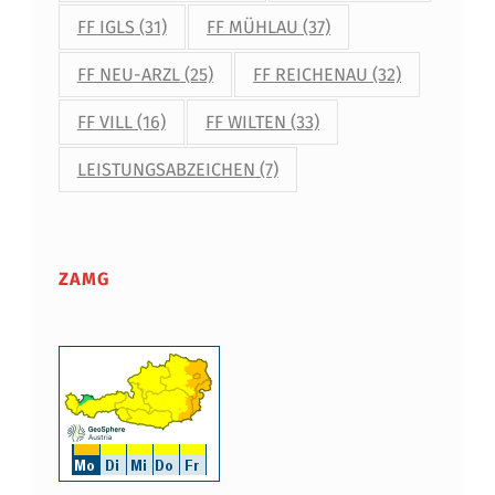
FF IGLS
(31)
FF MÜHLAU
(37)
FF NEU-ARZL
(25)
FF REICHENAU
(32)
FF VILL
(16)
FF WILTEN
(33)
LEISTUNGSABZEICHEN
(7)
ZAMG