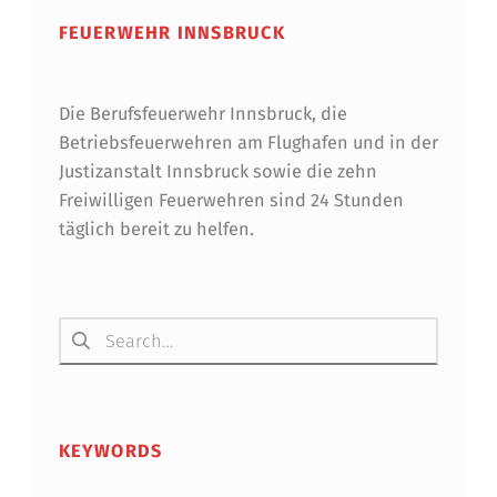
A
FEUERWEHR INNSBRUCK
L
D
Die Berufsfeuerwehr Innsbruck, die
B
Betriebsfeuerwehren am Flughafen und in der
R
Justizanstalt Innsbruck sowie die zehn
Freiwilligen Feuerwehren sind 24 Stunden
A
täglich bereit zu helfen.
N
D
Suchen nach:
I
M
W
I
KEYWORDS
P