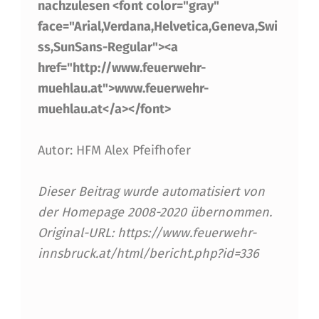
nachzulesen <font color="gray"
T
face="Arial,Verdana,Helvetica,Geneva,Swi
Z
ss,SunSans-Regular"><a
B
href="http://www.feuerwehr-
muehlau.at">www.feuerwehr-
E
muehlau.at</a></font>
R
I
Autor: HFM Alex Pfeifhofer
C
Dieser Beitrag wurde automatisiert von
H
der Homepage 2008-2020 übernommen.
T
Original-URL: https://www.feuerwehr-
E
innsbruck.at/html/bericht.php?id=336
–
Skip back to main navigation
W