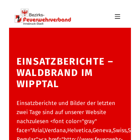
Skip to footer
Skip to main navigation
Skip to main content
MOBILE MENU
BFV INNSBRUCK-STADT
EINSATZBERICHTE –
WALDBRAND IM
WIPPTAL
Einsatzberichte und Bilder der letzten
zwei Tage sind auf unserer Website
nachzulesen <font color="gray"
face="Arial,Verdana,Helvetica,Geneva,Swiss,Sun
Regular"><a href="http://www.feuerwehr-