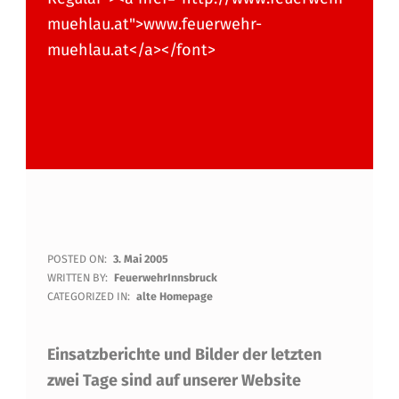
muehlau.at">www.feuerwehr-
muehlau.at</a></font>
E
POSTED ON:
3. Mai 2005
WRITTEN BY:
FeuerwehrInnsbruck
I
CATEGORIZED IN:
alte Homepage
N
Einsatzberichte und Bilder der letzten
S
zwei Tage sind auf unserer Website
A