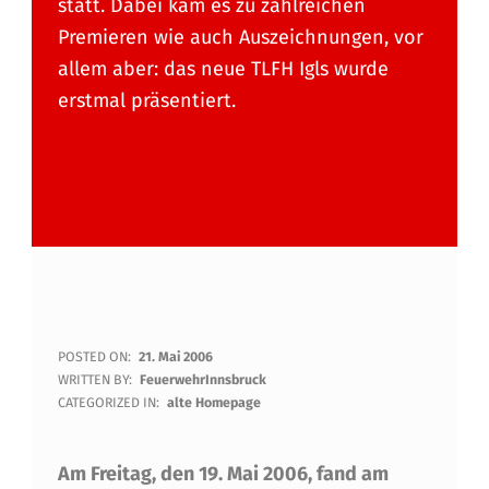
statt. Dabei kam es zu zahlreichen
Premieren wie auch Auszeichnungen, vor
allem aber: das neue TLFH Igls wurde
erstmal präsentiert.
G
POSTED ON:
21. Mai 2006
WRITTEN BY:
FeuerwehrInnsbruck
R
CATEGORIZED IN:
alte Homepage
A
Am Freitag, den 19. Mai 2006, fand am
S