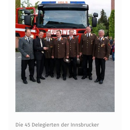
I
C
H
N
E
T
Die 45 Delegierten der Innsbrucker