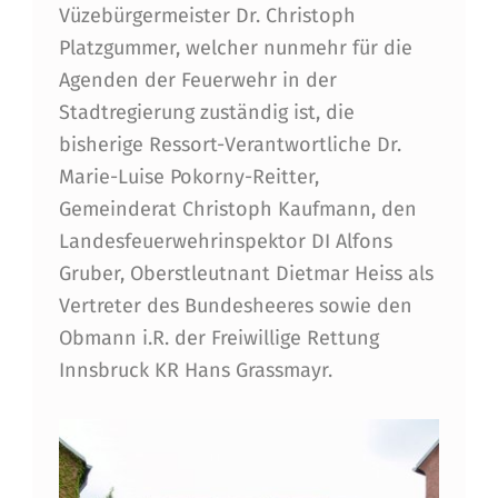
Vüzebürgermeister Dr. Christoph
K
Platzgummer, welcher nunmehr für die
S
Agenden der Feuerwehr in der
T
Stadtregierung zuständig ist, die
bisherige Ressort-Verantwortliche Dr.
A
Marie-Luise Pokorny-Reitter,
G
Gemeinderat Christoph Kaufmann, den
A
Landesfeuerwehrinspektor DI Alfons
U
Gruber, Oberstleutnant Dietmar Heiss als
Vertreter des Bundesheeres sowie den
S
Obmann i.R. der Freiwillige Rettung
G
Innsbruck KR Hans Grassmayr.
E
Z
E