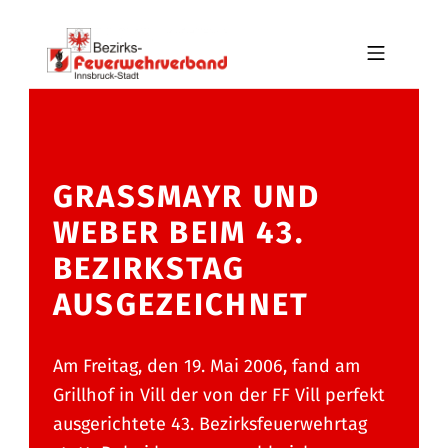
Skip to footer
Skip to main navigation
Skip to main content
MOBILE MENU
BFV INNSBRUCK-STADT
GRASSMAYR UND
WEBER BEIM 43.
BEZIRKSTAG
AUSGEZEICHNET
Am Freitag, den 19. Mai 2006, fand am
Grillhof in Vill der von der FF Vill perfekt
ausgerichtete 43. Bezirksfeuerwehrtag