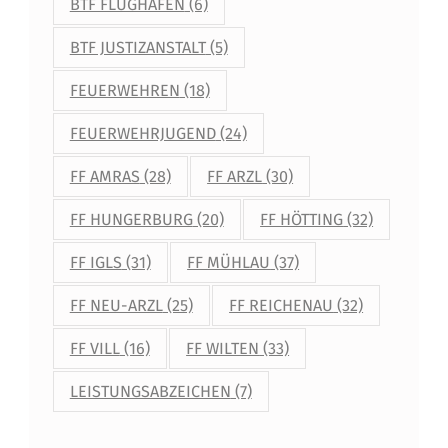
BTF FLUGHAFEN
(6)
BTF JUSTIZANSTALT
(5)
FEUERWEHREN
(18)
FEUERWEHRJUGEND
(24)
FF AMRAS
(28)
FF ARZL
(30)
FF HUNGERBURG
(20)
FF HÖTTING
(32)
FF IGLS
(31)
FF MÜHLAU
(37)
FF NEU-ARZL
(25)
FF REICHENAU
(32)
FF VILL
(16)
FF WILTEN
(33)
LEISTUNGSABZEICHEN
(7)