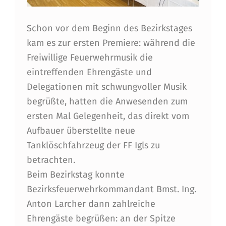
R
B
Schon vor dem Beginn des Bezirkstages
E
kam es zur ersten Premiere: während die
Freiwillige Feuerwehrmusik die
I
eintreffenden Ehrengäste und
M
Delegationen mit schwungvoller Musik
4
begrüßte, hatten die Anwesenden zum
3
ersten Mal Gelegenheit, das direkt vom
.
Aufbauer überstellte neue
Tanklöschfahrzeug der FF Igls zu
B
betrachten.
E
Beim Bezirkstag konnte
Z
Bezirksfeuerwehrkommandant Bmst. Ing.
I
Anton Larcher dann zahlreiche
Ehrengäste begrüßen: an der Spitze
R