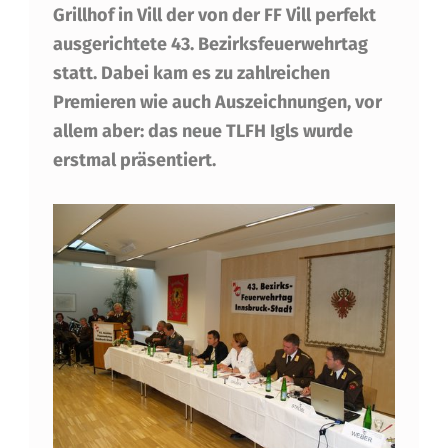
Grillhof in Vill der von der FF Vill perfekt
S
ausgerichtete 43. Bezirksfeuerwehrtag
M
statt. Dabei kam es zu zahlreichen
A
Premieren wie auch Auszeichnungen, vor
Y
allem aber: das neue TLFH Igls wurde
erstmal präsentiert.
R
U
N
D
W
E
B
E