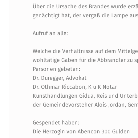
Über die Ursache des Brandes wurde erzäh
E
genächtigt hat, der vergaß die Lampe au
Z
Aufruf an alle:
U
Welche die Verhältnisse auf dem Mittel
V
wohltätige Gaben für die Abbrändler zu 
O
Personen gebeten:
Dr. Duregger, Advokat
L
Dr. Othmar Riccabon, K u K Notar
L
Kunsthandlungen Gidua, Reis und Unterb
der Gemeindevorsteher Alois Jordan, Gem
S
T
Gespendet haben:
Die Herzogin von Abencon 300 Gulden