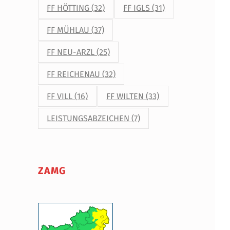
FF HÖTTING
(32)
FF IGLS
(31)
FF MÜHLAU
(37)
FF NEU-ARZL
(25)
FF REICHENAU
(32)
FF VILL
(16)
FF WILTEN
(33)
LEISTUNGSABZEICHEN
(7)
ZAMG