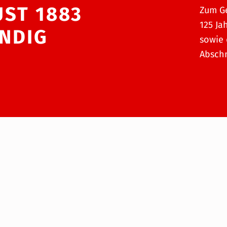
UST 1883
Zum Ge
125 Ja
NDIG
sowie 
Abschn