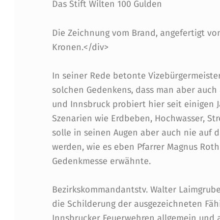
Ä
Das Stift Wilten 100 Gulden
N
Die Zeichnung vom Brand, angefertigt vo
D
Kronen.</div>
I
In seiner Rede betonte Vizebürgermeister
G
solchen Gedenkens, dass man aber auch a
und Innsbruck probiert hier seit einigen 
A
Szenarien wie Erdbeben, Hochwasser, Stro
B
solle in seinen Augen aber auch nie auf 
werden, wie es eben Pfarrer Magnus Roth
G
Gedenkmesse erwähnte.
E
Bezirkskommandantstv. Walter Laimgrube
B
die Schilderung der ausgezeichneten Fähi
Innsbrucker Feuerwehren allgemein und a