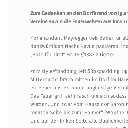
L
Zum Gedenken an den Dorfbrand von Igls v
S
Vereine sowie die Feuerwehren aus Innsb
A
Kommandant Mayregger ließ dabei für al
denkwürdigen Nacht Revue passieren, in
M
„Bote für Tirol“ Nr. 169/1883 zitierte:
2
<div style="padding-left:50px;padding-righ
5
Mitternacht brach mitten im Dorf im Haus 
.
ein Feuer aus. Es waren ungünstige Verhäl
Das Feuer griff sehr rasch um sich sodass
A
wurden. Und zwar vom Hause der Baronin
U
rechten Seite bis zum „Salmer“ (Wopfner)
Und auf der linken Seite alle Baulichkeit
G