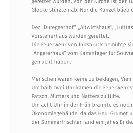
gerettet wurden. Von der Kirche ist der 
U
Glocke stürzten ab. Nur die Kanzel blieb 
S
Der „Dureggerhof“, „Altwirtshaus“, „Luitt
Vorsteherhaus wurden gerettet.
T
Die Feuerwehr von Innsbruck bemühte si
1
„Angererhaus“ vom Kaminfeger für Souvie
gemacht haben.
8
8
Menschen waren keine zu beklagen, Vieh u
Um halb zwei Uhr kamen die Feuerwehr von 
3
Patsch, Mutters und Natters zu Hilfe.
N
Um acht Uhr in der Früh brannte es noch 
Ökonomiegebäude, da das Heu, Grumet un
A
der Sommerfrischler fand ein jähes Ende
H