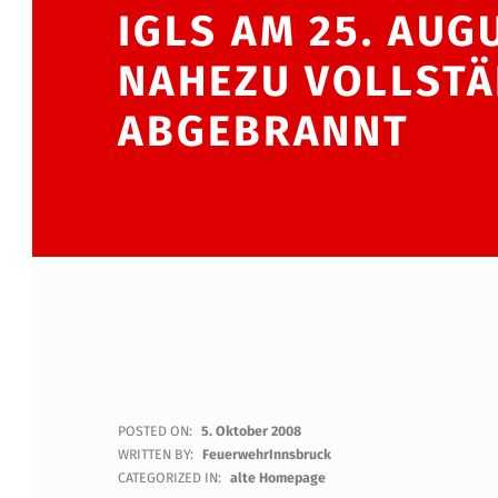
IGLS AM 25. AUG
NAHEZU VOLLSTÄ
ABGEBRANNT
I
POSTED ON:
5. Oktober 2008
WRITTEN BY:
FeuerwehrInnsbruck
G
CATEGORIZED IN:
alte Homepage