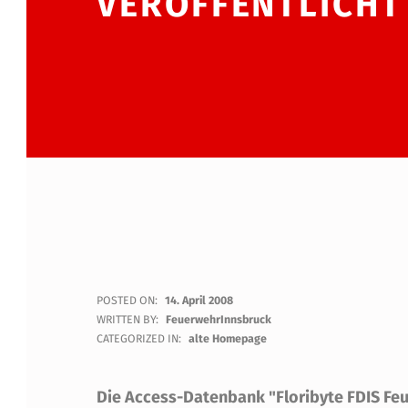
VERÖFFENTLICHT
F
POSTED ON:
14. April 2008
WRITTEN BY:
FeuerwehrInnsbruck
L
CATEGORIZED IN:
alte Homepage
O
Die Access-Datenbank "Floribyte FDIS Feu