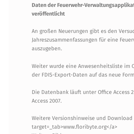
R
Daten der Feuerwehr-Verwaltungsapplikat
veröffentlicht
I
An großen Neuerungen gibt es den Versu
B
Jahreszusammenfassungen für eine Feuerw
Y
auszugeben.
T
Weiter wurde eine Anwesenheitsliste im 
E
der FDIS-Export-Daten auf das neue Form
F
Die Datenbank läuft unter Office Access 
D
Access 2007.
I
Weitere Versionshinweise und Download u
S
target=_tab>www.floribyte.org</a>