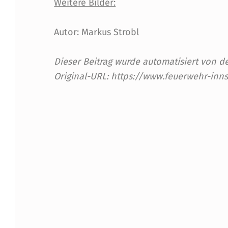
Weitere Bilder:
F
Autor: Markus Strobl
E
U
Dieser Beitrag wurde automatisiert von
Original-URL: https://www.feuerwehr-inn
E
R
Skip back to main navigation
W
E
H
R
1