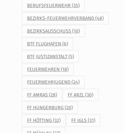
BERUFSFEUERWEHR
(35)
BEZIRKS-FEUERWEHRVERBAND
(48)
BEZIRKSAUSSCHUSS
(10)
BTF FLUGHAFEN
(6)
BTF JUSTIZANSTALT
(5)
FEUERWEHREN
(18)
FEUERWEHRJUGEND
(24)
FF AMRAS
(28)
FF ARZL
(30)
FF HUNGERBURG
(20)
FF HÖTTING
(32)
FF IGLS
(31)