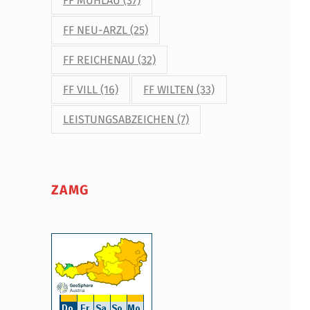
FF MÜHLAU
(37)
FF NEU-ARZL
(25)
FF REICHENAU
(32)
FF VILL
(16)
FF WILTEN
(33)
LEISTUNGSABZEICHEN
(7)
ZAMG