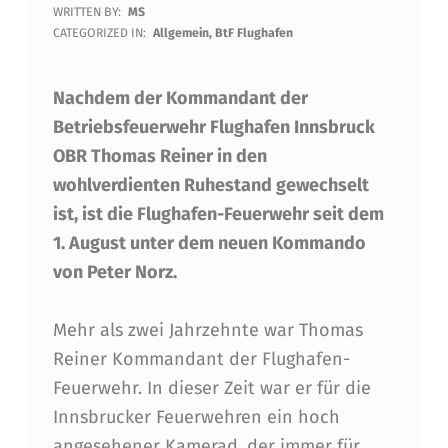
WRITTEN BY:
MS
O
CATEGORIZED IN:
Allgemein
,
BtF Flughafen
M
Nachdem der Kommandant der
M
Betriebsfeuerwehr Flughafen Innsbruck
A
OBR Thomas Reiner in den
N
wohlverdienten Ruhestand gewechselt
D
ist, ist die Flughafen-Feuerwehr seit dem
O
1. August unter dem neuen Kommando
von Peter Norz.
W
E
Mehr als zwei Jahrzehnte war Thomas
C
Reiner Kommandant der Flughafen-
H
Feuerwehr. In dieser Zeit war er für die
Innsbrucker Feuerwehren ein hoch
S
angesehener Kamerad, der immer für