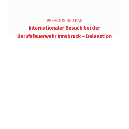
Beitragsnavigation
PREVIOUS BEITRAG
Internationaler Besuch bei der
Berufsfeuerwehr Innsbruck – Delegation
der Berufsfeuerwehren Südkoreas zu
Besuch in Innsbruck
NEXT BEITRAG
ORF Radio Tirol Sommerfrische zu Gast
bei der Berufsfeuerwehr Innsbruck