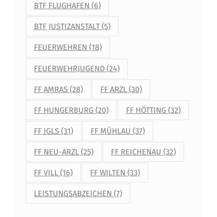
BTF FLUGHAFEN
(6)
BTF JUSTIZANSTALT
(5)
FEUERWEHREN
(18)
FEUERWEHRJUGEND
(24)
FF AMRAS
(28)
FF ARZL
(30)
FF HUNGERBURG
(20)
FF HÖTTING
(32)
FF IGLS
(31)
FF MÜHLAU
(37)
FF NEU-ARZL
(25)
FF REICHENAU
(32)
FF VILL
(16)
FF WILTEN
(33)
LEISTUNGSABZEICHEN
(7)