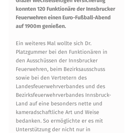
Grazer Wechselseitigen Versicherung
L
konnten 120 Funktionäre der Innsbrucker
-
Feuerwehren einen Euro-Fußball-Abend
auf 1900m genießen.
E
R
Ein weiteres Mal wollte sich Dr.
L
Platzgummer bei den Funktionären in
E
den Ausschüssen der Innsbrucker
Feuerwehren, beim Bezirksausschuss
B
sowie bei den Vertretern des
N
Landesfeuerwehrverbandes und des
I
Bezirksfeuerwehrverbandes Innsbruck-
S
Land auf eine besonders nette und
kameradschaftliche Art und Weise
A
bedanken. So ermöglichte er es mit
U
Unterstützung der nicht nur in