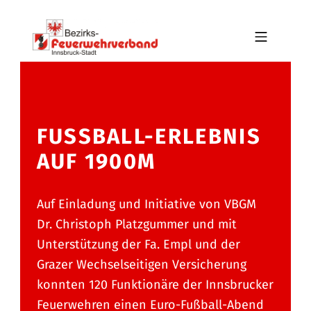
Skip to footer
Skip to main navigation
Skip to main content
MOBILE MENU
BFV INNSBRUCK-STADT
FUSSBALL-ERLEBNIS A
UF 1900M
Auf Einladung und Initiative von VBGM
Dr. Christoph Platzgummer und mit
Unterstützung der Fa. Empl und der
Grazer Wechselseitigen Versicherung
konnten 120 Funktionäre der Innsbrucker
Feuerwehren einen Euro-Fußball-Abend