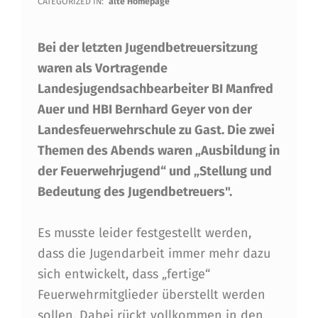
I
CATEGORIZED IN:
alte Homepage
R
Bei der letzten Jugendbetreuersitzung
B
waren als Vortragende
I
Landesjugendsachbearbeiter BI Manfred
L
Auer und HBI Bernhard Geyer von der
D
Landesfeuerwehrschule zu Gast. Die zwei
E
Themen des Abends waren „Ausbildung in
der Feuerwehrjugend“ und „Stellung und
N
Bedeutung des Jugendbetreuers".
K
E
Es musste leider festgestellt werden,
I
dass die Jugendarbeit immer mehr dazu
sich entwickelt, dass „fertige“
N
Feuerwehrmitglieder überstellt werden
E
sollen. Dabei rückt vollkommen in den