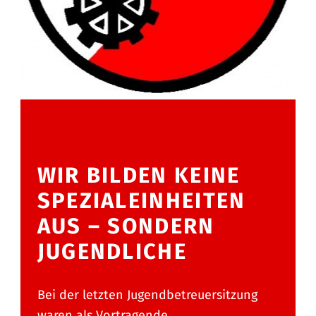
WIR BILDEN KEINE
SPEZIALEINHEITEN
AUS – SONDERN
JUGENDLICHE
Bei der letzten Jugendbetreuersitzung
waren als Vortragende