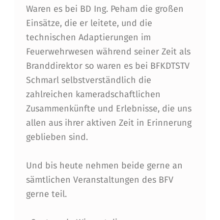
Waren es bei BD Ing. Peham die großen
V
Einsätze, die er leitete, und die
Z
technischen Adaptierungen im
U
Feuerwehrwesen während seiner Zeit als
R
Branddirektor so waren es bei BFKDTSTV
Schmarl selbstverständlich die
E
zahlreichen kameradschaftlichen
H
Zusammenkünfte und Erlebnisse, die uns
R
allen aus ihrer aktiven Zeit in Erinnerung
E
geblieben sind.
N
Und bis heute nehmen beide gerne an
Z
sämtlichen Veranstaltungen des BFV
W
gerne teil.
E