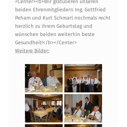
<Center><b>Wir gratulieren unseren
I
beiden Ehrenmitgliedern Ing. Gottfried
E
Peham und Kurt Schmarl nochmals recht
R
herzlich zu ihrem Geburtstag und
J
wünschen beiden weiterhin beste
Gesundheit!</b></Center>
U
Weitere Bilder:
B
I
L
A
R
E