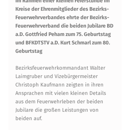
Im Rahmen einer kleinen Feierstunde im
E
Kreise der Ehrenmitglieder des Bezirks-
R
Feuerwehrverbandes ehrte der Bezirks-
S
Feuerwehrverband die beiden Jubilare BD
T
a.D. Gottfried Peham zum 75. Geburtstag
U
und BFKDTSTV a.D. Kurt Schmarl zum 80.
Geburtstag
N
D
Bezirksfeuerwehrkommandant Walter
E
Laimgruber und Vizebürgermeister
D
Christoph Kaufmann zeigten in ihren
Ansprachen mit vielen kleinen Details
E
aus dem Feuerwehrleben der beiden
S
Jubilare die großen Leistungen von
B
beiden auf.
F