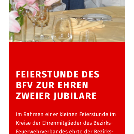
FEIERSTUNDE DES
BFV ZUR EHREN
ZWEIER JUBILARE
Im Rahmen einer kleinen Feierstunde im
Kreise der Ehrenmitglieder des Bezirks-
Feuerwehrverbandes ehrte der Bezirks-