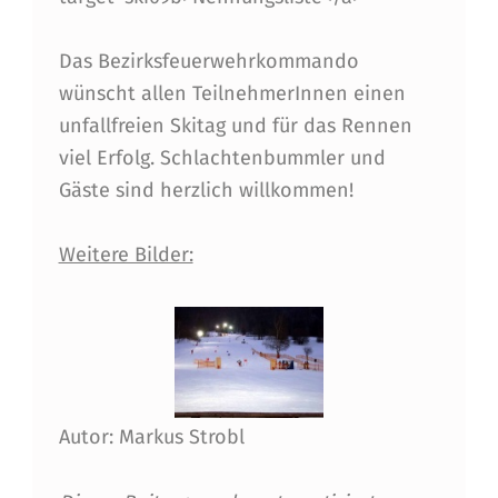
E
Das Bezirksfeuerwehrkommando
S
wünscht allen TeilnehmerInnen einen
B
unfallfreien Skitag und für das Rennen
F
viel Erfolg. Schlachtenbummler und
V
Gäste sind herzlich willkommen!
–
Weitere Bilder:
A
U
S
S
C
Autor: Markus Strobl
H