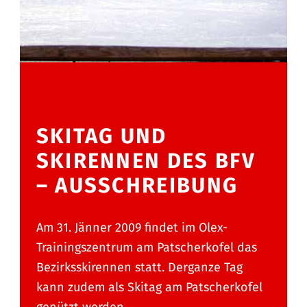
SKITAG UND
SKIRENNEN DES BFV
– AUSSCHREIBUNG
Am 31. Jänner 2009 findet im Olex-
Trainingszentrum am Patscherkofel das
Bezirksskirennen statt. Derganze Tag
kann zudem als Skitag am Patscherkofel