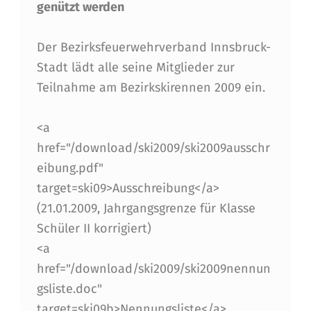
U
genützt werden
N
Der Bezirksfeuerwehrverband Innsbruck-
D
Stadt lädt alle seine Mitglieder zur
S
Teilnahme am Bezirkskirennen 2009 ein.
K
I
<a
href="/download/ski2009/ski2009ausschr
R
eibung.pdf"
E
target=ski09>Ausschreibung</a>
N
(21.01.2009, Jahrgangsgrenze für Klasse
N
Schüler II korrigiert)
<a
E
href="/download/ski2009/ski2009nennun
N
gsliste.doc"
D
target=ski09b>Nennungsliste</a>