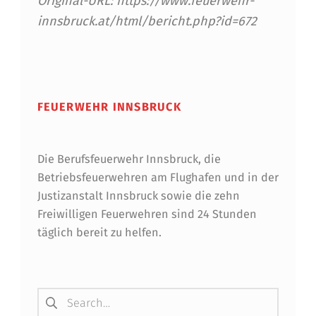
Original-URL: https://www.feuerwehr-
U
innsbruck.at/html/bericht.php?id=672
G
2
Skip back to main navigation
0
0
FEUERWEHR INNSBRUCK
9
Die Berufsfeuerwehr Innsbruck, die
Betriebsfeuerwehren am Flughafen und in der
Justizanstalt Innsbruck sowie die zehn
Freiwilligen Feuerwehren sind 24 Stunden
täglich bereit zu helfen.
Suchen nach: