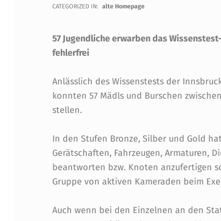
I
CATEGORIZED IN:
alte Homepage
S
57 Jugendliche erwarben das Wissenstest-
S
fehlerfrei
E
Anlässlich des Wissenstests der Innsbru
konnten 57 Mädls und Burschen zwischen 
N
stellen.
K
In den Stufen Bronze, Silber und Gold ha
A
Gerätschaften, Fahrzeugen, Armaturen, D
N
beantworten bzw. Knoten anzufertigen so
Gruppe von aktiven Kameraden beim Exer
N
A
Auch wenn bei den Einzelnen an den Stat