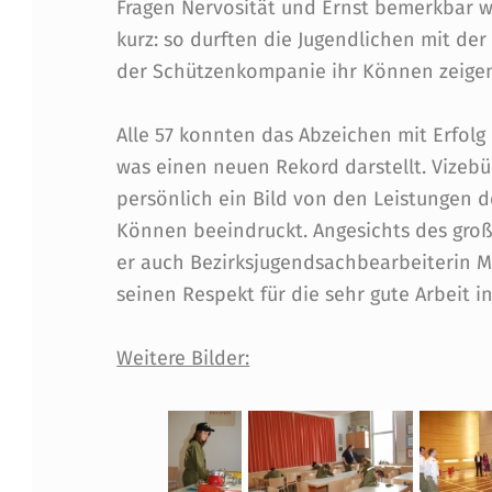
Fragen Nervosität und Ernst bemerkbar w
U
kurz: so durften die Jugendlichen mit de
C
der Schützenkompanie ihr Können zeige
H
Alle 57 konnten das Abzeichen mit Erfolg 
was einen neuen Rekord darstellt. Vizeb
S
persönlich ein Bild von den Leistungen 
P
Können beeindruckt. Angesichts des große
er auch Bezirksjugendsachbearbeiterin 
A
seinen Respekt für die sehr gute Arbeit 
SS
Weitere Bilder:
M
A
C