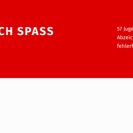
H SPASS M
57 Jug
Abzeic
fehlerf