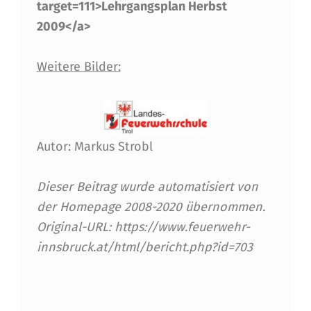
U
target=111>Lehrgangsplan Herbst
R
2009</a>
S
Weitere Bilder:
K
A
R
T
Autor: Markus Strobl
E
Dieser Beitrag wurde automatisiert von
N
der Homepage 2008-2020 übernommen.
-
Original-URL: https://www.feuerwehr-
Ü
innsbruck.at/html/bericht.php?id=703
B
Skip back to main navigation
E