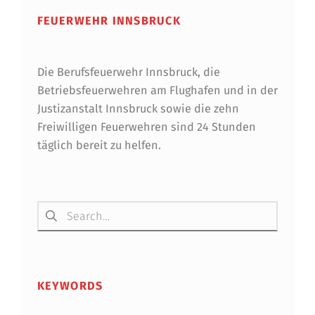
R
FEUERWEHR INNSBRUCK
S
I
Die Berufsfeuerwehr Innsbruck, die
C
Betriebsfeuerwehren am Flughafen und in der
Justizanstalt Innsbruck sowie die zehn
H
Freiwilligen Feuerwehren sind 24 Stunden
T
täglich bereit zu helfen.
/
L
Suchen nach:
E
H
R
KEYWORDS
G