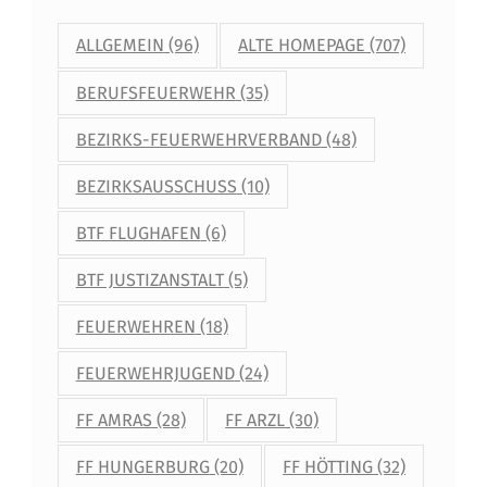
A
N
ALLGEMEIN
(96)
ALTE HOMEPAGE
(707)
G
BERUFSFEUERWEHR
(35)
S
BEZIRKS-FEUERWEHRVERBAND
(48)
P
BEZIRKSAUSSCHUSS
(10)
L
A
BTF FLUGHAFEN
(6)
N
BTF JUSTIZANSTALT
(5)
F
FEUERWEHREN
(18)
Ü
FEUERWEHRJUGEND
(24)
R
FF AMRAS
(28)
FF ARZL
(30)
H
E
FF HUNGERBURG
(20)
FF HÖTTING
(32)