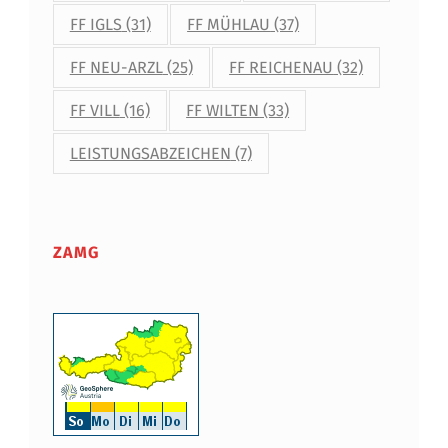
R
FF IGLS
(31)
FF MÜHLAU
(37)
B
FF NEU-ARZL
(25)
FF REICHENAU
(32)
S
FF VILL
(16)
FF WILTEN
(33)
T
LEISTUNGSABZEICHEN
(7)
I
S
T
ZAMG
O
N
L
I
N