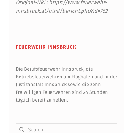
P
Original-URL: https://www.feuerwehr-
L
innsbruck.at/html/bericht.php?id=752
Ä
Skip back to main navigation
T
Z
FEUERWEHR INNSBRUCK
E
N
Die Berufsfeuerwehr Innsbruck, die
O
Betriebsfeuerwehren am Flughafen und in der
C
Justizanstalt Innsbruck sowie die zehn
Freiwilligen Feuerwehren sind 24 Stunden
H
täglich bereit zu helfen.
V
E
Suchen nach:
R