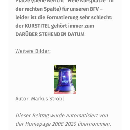
Plätze (siehe Bericht "Freie Kursplätze" in
G
der rechten Spalte) für unseren BFV –
E
leider ist die Formatierung sehr schlecht:
W
der KURSTITEL gehört immer zum
E
DARÜBER STEHENDEN DATUM
N
Weitere Bilder:
I
G
E
K
U
Autor: Markus Strobl
R
Dieser Beitrag wurde automatisiert von
S
der Homepage 2008-2020 übernommen.