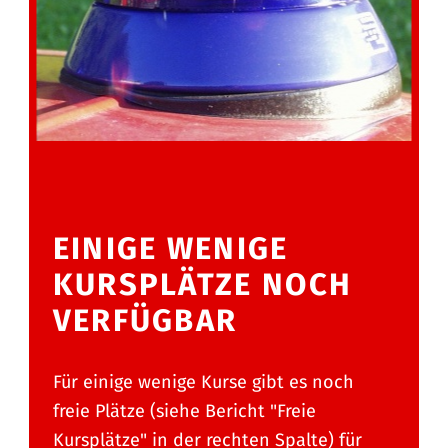
EINIGE WENIGE
KURSPLÄTZE NOCH
VERFÜGBAR
Für einige wenige Kurse gibt es noch
freie Plätze (siehe Bericht "Freie
Kursplätze" in der rechten Spalte) für