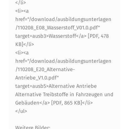
S
</li>
A
<li><a
href="/download/ausbildungsunterlagen
C
/110208_E08_Wasserstoff_V01.0.pdf"
H
target=ausb3>Wasserstoff</a> [PDF, 478
G
KB]</li>
E
<li><a
href="/download/ausbildungsunterlagen
B
/110208_E20_Alternative-
I
Antriebe_V1.0.pdf"
E
target=ausb5>Alternative Antriebe
T
Alternative Treibstoffe in Fahrzeugen und
Gebäuden</a> [PDF, 865 KB]</li>
E
</ul>
S
4
Weitere Bilder: