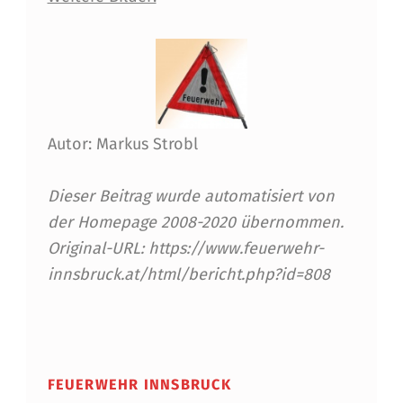
.
6
G
E
Autor: Markus Strobl
F
A
Dieser Beitrag wurde automatisiert von
H
der Homepage 2008-2020 übernommen.
R
Original-URL: https://www.feuerwehr-
innsbruck.at/html/bericht.php?id=808
G
U
Skip back to main navigation
T
FEUERWEHR INNSBRUCK