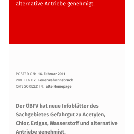
alternative Antriebe genehmigt.
N
POSTED ON:
16. Februar 2011
WRITTEN BY:
FeuerwehrInnsbruck
E
CATEGORIZED IN:
alte Homepage
U
Der ÖBFV hat neue Infoblätter des
E
Sachgebietes Gefahrgut zu Acetylen,
I
Chlor, Erdgas, Wasserstoff und alternative
N
Antriebe genehmigt.