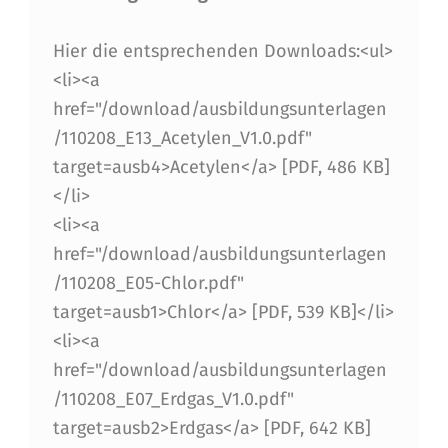
F
O
Hier die entsprechenden Downloads:<ul>
<li><a
B
href="/download/ausbildungsunterlagen
L
/110208_E13_Acetylen_V1.0.pdf"
Ä
target=ausb4>Acetylen</a> [PDF, 486 KB]
T
</li>
<li><a
T
href="/download/ausbildungsunterlagen
E
/110208_E05-Chlor.pdf"
R
target=ausb1>Chlor</a> [PDF, 539 KB]</li>
D
<li><a
href="/download/ausbildungsunterlagen
E
/110208_E07_Erdgas_V1.0.pdf"
R
target=ausb2>Erdgas</a> [PDF, 642 KB]