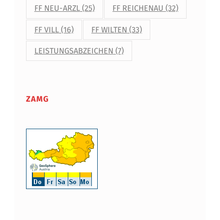
FF NEU-ARZL
(25)
FF REICHENAU
(32)
FF VILL
(16)
FF WILTEN
(33)
LEISTUNGSABZEICHEN
(7)
ZAMG