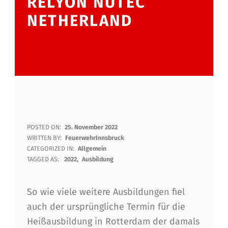
ELYON NUTEC N
ETHERLAND
H
POSTED ON:
25. November 2022
WRITTEN BY:
FeuerwehrInnsbruck
E
CATEGORIZED IN:
Allgemein
TAGGED AS:
2022
Ausbildung
I
SS
So wie viele weitere Ausbildungen fiel
A
auch der ursprüngliche Termin für die
U
Heißausbildung in Rotterdam der damals