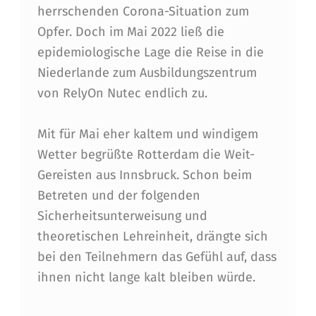
herrschenden Corona-Situation zum
S
Opfer. Doch im Mai 2022 ließ die
B
epidemiologische Lage die Reise in die
I
Niederlande zum Ausbildungszentrum
L
von RelyOn Nutec endlich zu.
D
Mit für Mai eher kaltem und windigem
U
Wetter begrüßte Rotterdam die Weit-
N
Gereisten aus Innsbruck. Schon beim
G
Betreten und der folgenden
R
Sicherheitsunterweisung und
theoretischen Lehreinheit, drängte sich
O
bei den Teilnehmern das Gefühl auf, dass
T
ihnen nicht lange kalt bleiben würde.
T