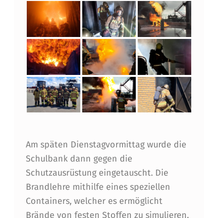
E
R
D
A
M
2
0
2
2
Am späten Dienstagvormittag wurde die
B
Schulbank dann gegen die
Schutzausrüstung eingetauscht. Die
E
Brandlehre mithilfe eines speziellen
I
Containers, welcher es ermöglicht
R
Brände von festen Stoffen zu simulieren,