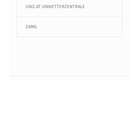
UWZ.AT UNWETTERZENTRALE
ZAMG
Beitragsnavigation
PREVIOUS BEITRAG
Happy Birthday Berufsfeuerwehr
Innsbruck
NEXT BEITRAG