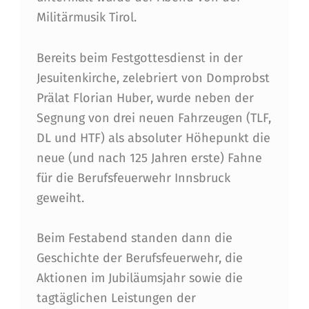
F
Militärmusik Tirol.
E
U
Bereits beim Festgottesdienst in der
E
Jesuitenkirche, zelebriert von Domprobst
Prälat Florian Huber, wurde neben der
R
Segnung von drei neuen Fahrzeugen (TLF,
W
DL und HTF) als absoluter Höhepunkt die
E
neue (und nach 125 Jahren erste) Fahne
H
für die Berufsfeuerwehr Innsbruck
geweiht.
R
I
Beim Festabend standen dann die
N
Geschichte der Berufsfeuerwehr, die
N
Aktionen im Jubiläumsjahr sowie die
tagtäglichen Leistungen der
S