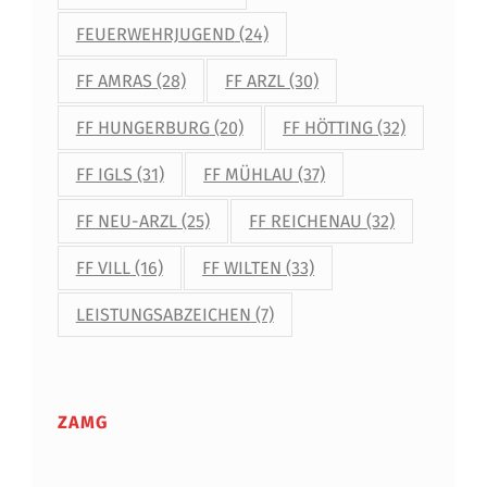
FEUERWEHRJUGEND
(24)
FF AMRAS
(28)
FF ARZL
(30)
FF HUNGERBURG
(20)
FF HÖTTING
(32)
FF IGLS
(31)
FF MÜHLAU
(37)
FF NEU-ARZL
(25)
FF REICHENAU
(32)
FF VILL
(16)
FF WILTEN
(33)
LEISTUNGSABZEICHEN
(7)
ZAMG