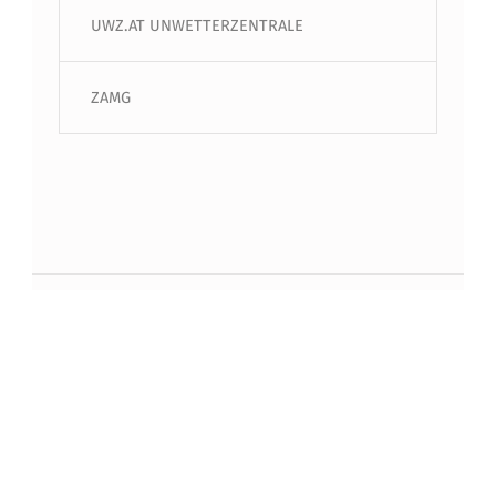
UWZ.AT UNWETTERZENTRALE
ZAMG
Beitragsnavigation
PREVIOUS BEITRAG
Bezirksgrundlehrgang 2022
NEXT BEITRAG
Heißausbildung Rotterdam 2022 bei