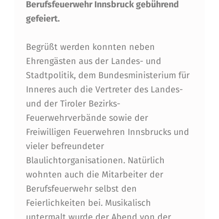
Berufsfeuerwehr Innsbruck gebührend
R
gefeiert.
T
H
Begrüßt werden konnten neben
D
Ehrengästen aus der Landes- und
Stadtpolitik, dem Bundesministerium für
A
Inneres auch die Vertreter des Landes-
Y
und der Tiroler Bezirks-
B
Feuerwehrverbände sowie der
E
Freiwilligen Feuerwehren Innsbrucks und
vieler befreundeter
R
Blaulichtorganisationen. Natürlich
U
wohnten auch die Mitarbeiter der
F
Berufsfeuerwehr selbst den
S
Feierlichkeiten bei. Musikalisch
untermalt wurde der Abend von der