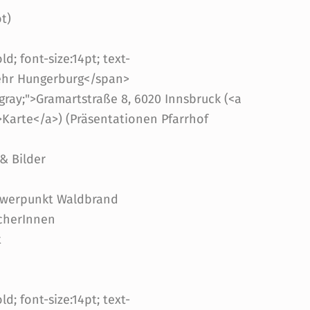
t)
d; font-size:14pt; text-
wehr Hungerburg</span>
gray;">Gramartstraße 8, 6020 Innsbruck (<a
>Karte</a>) (Präsentationen Pfarrhof
& Bilder
chwerpunkt Waldbrand
ucherInnen
t
d; font-size:14pt; text-