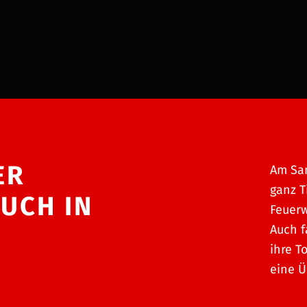
ER
Am Sam
ganz T
UCH IN
Feuerw
Auch f
ihre T
eine Ü