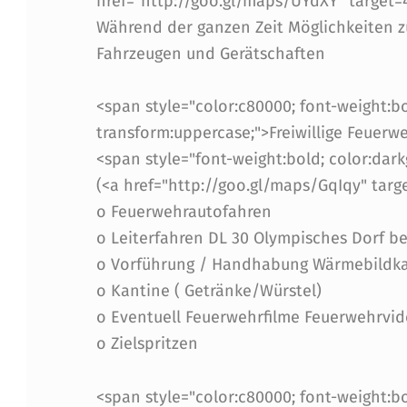
S
href="http://goo.gl/maps/UYdXY" target
Während der ganzen Zeit Möglichkeiten z
B
Fahrzeugen und Gerätschaften
R
<span style="color:c80000; font-weight:bol
U
transform:uppercase;">Freiwillige Feuerw
C
<span style="font-weight:bold; color:dar
(<a href="http://goo.gl/maps/GqIqy" tar
K
o Feuerwehrautofahren
o Leiterfahren DL 30 Olympisches Dorf be
o Vorführung / Handhabung Wärmebildk
o Kantine ( Getränke/Würstel)
o Eventuell Feuerwehrfilme Feuerwehrvid
o Zielspritzen
<span style="color:c80000; font-weight:bol