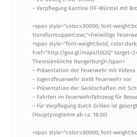
– Verpflegung Kantine (FF-Würstel mit Bro
U
E
<span style="color:c80000; font-weight:bol
transform:uppercase;">Freiwillige Feuer
R
<span style="font-weight:bold; color:dark
W
href="http://goo.gl/maps/tI02Q" target=2
Theresienkirche Hungerburg)</span>
E
– Präsentation der Feuerwehr mit Videos 
H
– Jugendfeuerwehr stellt Feuerwehr vor
– Präsentation der Gerätschaften mit S
R
– Fahrten im Feuerwehrfahrzeug für Bes
E
– Für Verpflegung durch Grillen ist gesorg
(Hauptprogramm ab ca. 18:30)
N
<span style="color:c80000; font-weight:bol
"