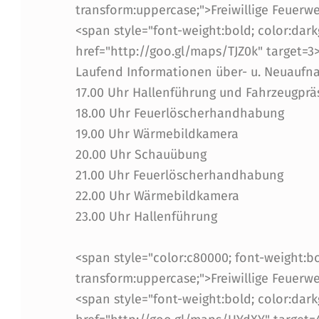
transform:uppercase;">Freiwillige Feuerw
A
<span style="font-weight:bold; color:dark
href="http://goo.gl/maps/TJZ0k" target=
U
Laufend Informationen über- u. Neuaufn
C
17.00 Uhr Hallenführung und Fahrzeugprä
18.00 Uhr Feuerlöscherhandhabung
H
19.00 Uhr Wärmebildkamera
I
20.00 Uhr Schauübung
21.00 Uhr Feuerlöscherhandhabung
N
22.00 Uhr Wärmebildkamera
I
23.00 Uhr Hallenführung
N
<span style="color:c80000; font-weight:bol
transform:uppercase;">Freiwillige Feuer
N
<span style="font-weight:bold; color:dark