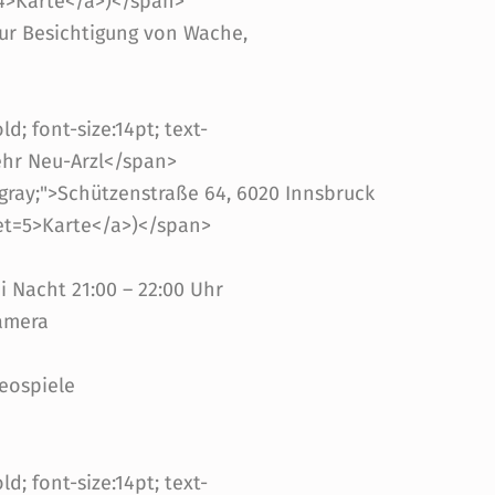
=4>Karte</a>)</span>
ur Besichtigung von Wache,
d; font-size:14pt; text-
ehr Neu-Arzl</span>
kgray;">Schützenstraße 64, 6020 Innsbruck
get=5>Karte</a>)</span>
i Nacht 21:00 – 22:00 Uhr
amera
eospiele
d; font-size:14pt; text-