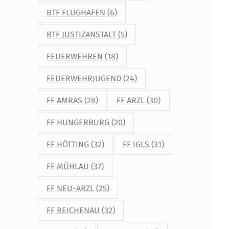
BTF FLUGHAFEN
(6)
BTF JUSTIZANSTALT
(5)
FEUERWEHREN
(18)
FEUERWEHRJUGEND
(24)
FF AMRAS
(28)
FF ARZL
(30)
FF HUNGERBURG
(20)
FF HÖTTING
(32)
FF IGLS
(31)
FF MÜHLAU
(37)
FF NEU-ARZL
(25)
FF REICHENAU
(32)