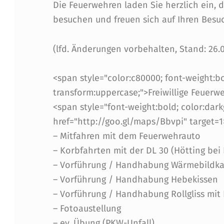
Die Feuerwehren laden Sie herzlich ein,
N
besuchen und freuen sich auf Ihren Besu
A
(lfd. Änderungen vorbehalten, Stand: 26.0
C
<span style="color:c80000; font-weight:bol
H
transform:uppercase;">Freiwillige Feuerw
T
<span style="font-weight:bold; color:dark
href="http://goo.gl/maps/Bbvpi" target=
D
– Mitfahren mit dem Feuerwehrauto
E
– Korbfahrten mit der DL 30 (Hötting bei 
– Vorführung / Handhabung Wärmebildk
R
– Vorführung / Handhabung Hebekissen
– Vorführung / Handhabung Rollgliss mit
F
– Fotoaustellung
E
– ev. Übung (PKW-Unfall)