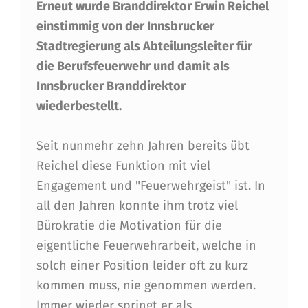
Erneut wurde Branddirektor Erwin Reichel
N
einstimmig von der Innsbrucker
D
Stadtregierung als Abteilungsleiter für
D
die Berufsfeuerwehr und damit als
I
Innsbrucker Branddirektor
R
wiederbestellt.
E
Seit nunmehr zehn Jahren bereits übt
K
Reichel diese Funktion mit viel
T
Engagement und "Feuerwehrgeist" ist. In
O
all den Jahren konnte ihm trotz viel
Bürokratie die Motivation für die
R
eigentliche Feuerwehrarbeit, welche in
E
solch einer Position leider oft zu kurz
R
kommen muss, nie genommen werden.
Immer wieder springt er als