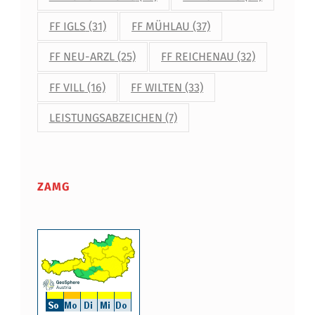
FF IGLS
(31)
FF MÜHLAU
(37)
FF NEU-ARZL
(25)
FF REICHENAU
(32)
FF VILL
(16)
FF WILTEN
(33)
LEISTUNGSABZEICHEN
(7)
ZAMG