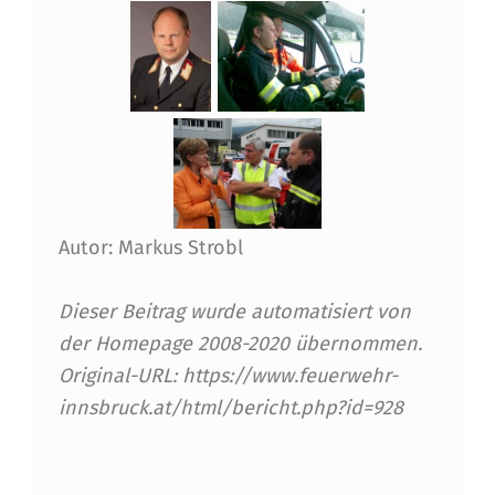
S
T
I
M
M
I
Autor: Markus Strobl
G
W
Dieser Beitrag wurde automatisiert von
I
der Homepage 2008-2020 übernommen.
E
Original-URL: https://www.feuerwehr-
innsbruck.at/html/bericht.php?id=928
D
E
Skip back to main navigation