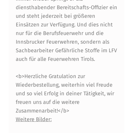
W
diensthabender Bereitschafts-Offizier ein
I
und steht jederzeit bei größeren
N
Einsätzen zur Verfügung. Und dies nicht
R
nur für die Berufsfeuerwehr und die
E
Innsbrucker Feuerwehren, sondern als
Sachbearbeiter Gefährliche Stoffe im LFV
I
auch für alle Feuerwehren Tirols.
C
H
<b>Herzliche Gratulation zur
E
Wiederbestellung, weiterhin viel Freude
und so viel Erfolg in deiner Tätigkeit, wir
L
freuen uns auf die weitere
E
Zusammenarbeit!</b>
I
Weitere Bilder:
N