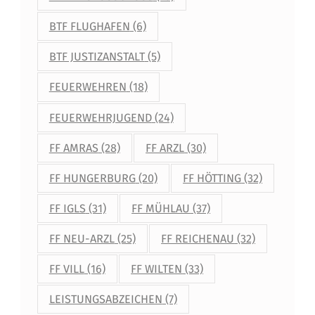
R
BTF FLUGHAFEN
(6)
BTF JUSTIZANSTALT
(5)
FEUERWEHREN
(18)
FEUERWEHRJUGEND
(24)
FF AMRAS
(28)
FF ARZL
(30)
FF HUNGERBURG
(20)
FF HÖTTING
(32)
FF IGLS
(31)
FF MÜHLAU
(37)
FF NEU-ARZL
(25)
FF REICHENAU
(32)
FF VILL
(16)
FF WILTEN
(33)
LEISTUNGSABZEICHEN
(7)