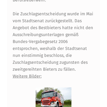
:
L
Die Zuschlagsentscheidung wurde im Mai
I
vom Stadtsenat zurückgestellt. Das
E
Angebot des Bestbieters hatte nicht den
Ausschreibungsunterlagen gemäß
F
Bundes-Vergabegesetz 2006
E
entsprochen, weshalb der Stadtsenat
R
nun einstimmig beschloss, die
U
Zuschlagsentscheidung zugunsten des
zweitgereihten Bieters zu fällen.
N
Weitere Bilder:
G
E
I
N