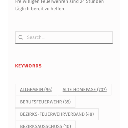
Freiwilligen Feuerwehren sind 24 Stunden
E
täglich bereit zu helfen.
R
U
Suchen nach:
F
S
F
E
KEYWORDS
U
E
ALLGEMEIN
(96)
ALTE HOMEPAGE
(707)
R
BERUFSFEUERWEHR
(35)
W
BEZIRKS-FEUERWEHRVERBAND
(48)
E
H
BEZIRKSAUSSCHUSS
(10)