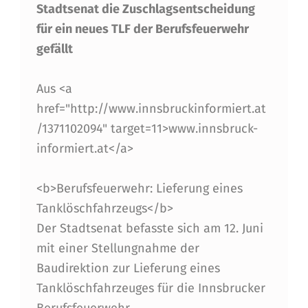
Stadtsenat die Zuschlagsentscheidung
E
für ein neues TLF der Berufsfeuerwehr
M
gefällt
S
T
Aus <a
href="http://www.innsbruckinformiert.at
A
/1371102094" target=11>www.innsbruck-
D
informiert.at</a>
T
S
<b>Berufsfeuerwehr: Lieferung eines
Tanklöschfahrzeugs</b>
E
Der Stadtsenat befasste sich am 12. Juni
N
mit einer Stellungnahme der
A
Baudirektion zur Lieferung eines
T
Tanklöschfahrzeuges für die Innsbrucker
Berufsfeuerwehr.