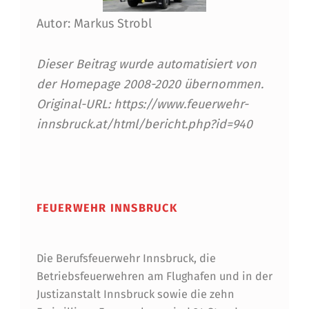
E
Autor: Markus Strobl
S
Dieser Beitrag wurde automatisiert von
T
der Homepage 2008-2020 übernommen.
L
Original-URL: https://www.feuerwehr-
F
innsbruck.at/html/bericht.php?id=940
F
Skip back to main navigation
Ü
R
FEUERWEHR INNSBRUCK
D
I
Die Berufsfeuerwehr Innsbruck, die
E
Betriebsfeuerwehren am Flughafen und in der
B
Justizanstalt Innsbruck sowie die zehn