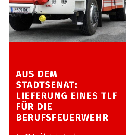
AUS DEM
STADTSENAT:
LIEFERUNG EINES TLF
FÜR DIE
BERUFSFEUERWEHR