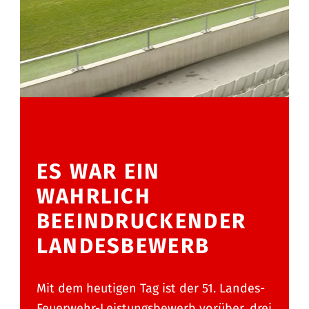
ES WAR EIN
WAHRLICH
BEEINDRUCKENDER
LANDESBEWERB
Mit dem heutigen Tag ist der 51. Landes-
Feuerwehr-Leistungsbewerb vorüber, drei