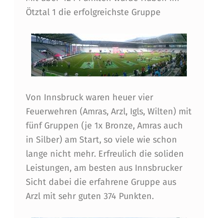
H
Ötztal 1 die erfolgreichste Gruppe
B
E
E
I
N
Von Innsbruck waren heuer vier
D
Feuerwehren (Amras, Arzl, Igls, Wilten) mit
R
fünf Gruppen (je 1x Bronze, Amras auch
U
in Silber) am Start, so viele wie schon
lange nicht mehr. Erfreulich die soliden
C
Leistungen, am besten aus Innsbrucker
K
Sicht dabei die erfahrene Gruppe aus
E
Arzl mit sehr guten 374 Punkten.
N