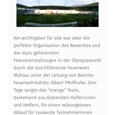
D
E
R
L
Am wichtigsten für alle war aber die
A
perfekte Organisation des Bewerbes und
N
der dazu gehörenden
D
Festveranstaltungen in der Olympiaworld
durch die durchführende Feuerwehr
E
Mühlau unter der Leitung von Bezirks-
S
Feuerwehrkdtstv. Albert Pfeifhofer. Drei
B
Tage sorgte das "orange" Team,
E
bestehend aus dutzenden Helferinnen
und Helfern, für einen reibungslosen
W
Ablauf für tausende Teilnehmerinnen