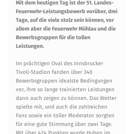
Mit dem heutigen Tag ist der 51. Landes-
A
Feuerwehr-Leistungsbewerb vorüber, drei
R
Tage, auf die viele stolz sein können, vor
E
allem aber die Feuerwehr Mühlau und die
I
Bewerbsgruppen für die tollen
N
Leistungen.
W
Im prächtigen Oval des Innsbrucker
A
Tivoli-Stadion fanden über 340
H
Bewerbsgruppen idealste Bedingungen
R
vor, ihre so lange trainierten Leistungen
dann auch zeigen zu können. Das Wetter
L
spielte mit, und auch die zahlreichen
I
Fans sowie ein toller Moderator sorgten
C
für eine gute Stimmung über zwei Tage.
Mit über 424 Punkten wurde Huben im