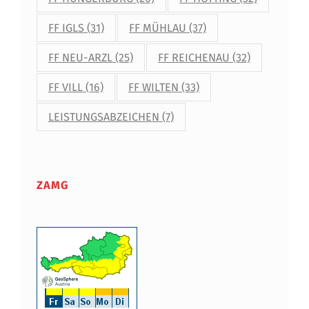
FF IGLS
(31)
FF MÜHLAU
(37)
FF NEU-ARZL
(25)
FF REICHENAU
(32)
FF VILL
(16)
FF WILTEN
(33)
LEISTUNGSABZEICHEN
(7)
ZAMG