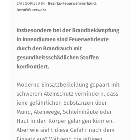
E
CATEGORIZED IN:
Bezirks-Feuerwehrverband
,
Berufsfeuerwehr
U
E
Insbesondere bei der Brandbekämpfung
S
in Innenräumen sind Feuerwehrleute
K
durch den Brandrauch mit
gesundheitsschädlichen Stoffen
O
konfrontiert.
N
Z
Moderne Einsatzbekleidung gepaart mit
E
schwerem Atemschutz verhindern, dass
P
jene gefährlichen Substanzen über
Mund, Atemwege, Schleimhäute oder
T
Haut in den Körper gelangen können.
Z
Aber wie sieht diese Gefahr nach dem
U
Einsatz aus? Während die giftigen,