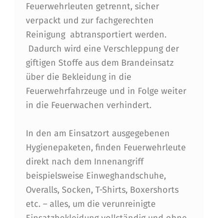
E
Feuerwehrleuten getrennt, sicher
verpackt und zur fachgerechten
N
Reinigung abtransportiert werden.
E
Dadurch wird eine Verschleppung der
V
giftigen Stoffe aus dem Brandeinsatz
O
über die Bekleidung in die
Feuerwehrfahrzeuge und in Folge weiter
R
in die Feuerwachen verhindert.
G
E
In den am Einsatzort ausgegebenen
S
Hygienepaketen, finden Feuerwehrleute
direkt nach dem Innenangriff
T
beispielsweise Einweghandschuhe,
E
Overalls, Socken, T-Shirts, Boxershorts
L
etc. – alles, um die verunreinigte
L
Einsatzbekleidung vollständig und ohne