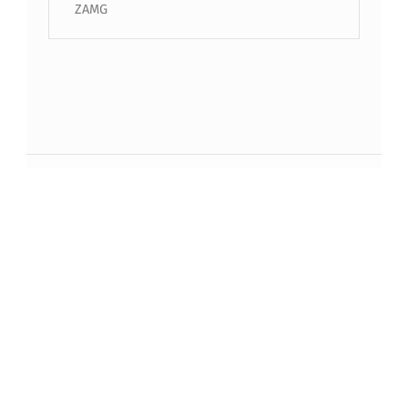
ZAMG
Beitragsnavigation
PREVIOUS BEITRAG
Starke Leistungen unserer Jugend
NEXT BEITRAG
Gemeinsam im Zeichen der Sicherheit –
Einsatz-Übungstag 2024