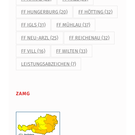
FF HUNGERBURG
(20)
FF HÖTTING
(32)
FF IGLS
(31)
FF MÜHLAU
(37)
FF NEU-ARZL
(25)
FF REICHENAU
(32)
FF VILL
(16)
FF WILTEN
(33)
LEISTUNGSABZEICHEN
(7)
ZAMG