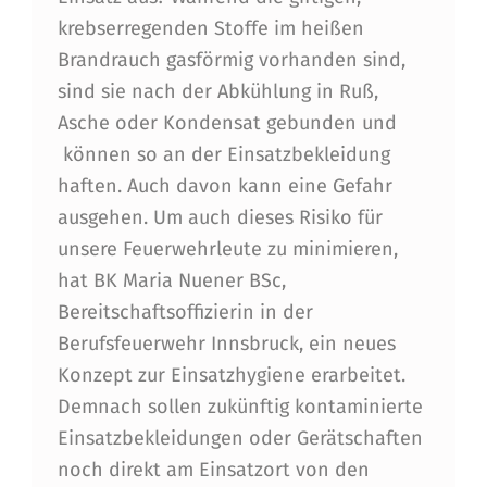
R
krebserregenden Stoffe im heißen
Brandrauch gasförmig vorhanden sind,
E
sind sie nach der Abkühlung in Ruß,
I
Asche oder Kondensat gebunden und
N
können so an der Einsatzbekleidung
S
haften. Auch davon kann eine Gefahr
ausgehen. Um auch dieses Risiko für
A
unsere Feuerwehrleute zu minimieren,
T
hat BK Maria Nuener BSc,
Z
Bereitschaftsoffizierin in der
H
Berufsfeuerwehr Innsbruck, ein neues
Konzept zur Einsatzhygiene erarbeitet.
Y
Demnach sollen zukünftig kontaminierte
G
Einsatzbekleidungen oder Gerätschaften
I
noch direkt am Einsatzort von den