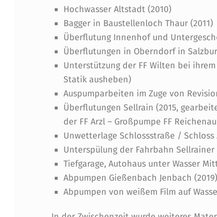
Hochwasser Altstadt (2010)
U
Bagger in Baustellenloch Thaur (2011)
M
Überflutung Innenhof und Untergescho
Überflutungen in Oberndorf in Salzbur
P
Unterstützung der FF Wilten bei ihrem
E
Statik ausheben)
Auspumparbeiten im Zuge von Revision
N
Überflutungen Sellrain (2015, gearbei
der FF Arzl – Großpumpe FF Reichenau
Unwetterlage Schlossstraße / Schloss 
Unterspülung der Fahrbahn Sellrainer
Tiefgarage, Autohaus unter Wasser Mit
Abpumpen Gießenbach Jenbach (2019
Abpumpen von weißem Film auf Wasser
In der Zwischenzeit wurde weiteres Materi