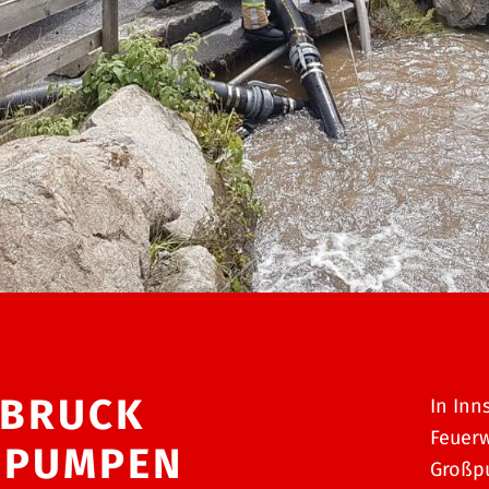
SBRUCK
In Inn
Feuerw
SPUMPEN
Großp