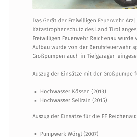
S
I
Das Gerät der Freiwilligen Feuerwehr Arz
Katastrophenschutz des Land Tirol ange
D
Freiwilligen Feuerwehr Reichenau wurde 
Aufbau wurde von der Berufsfeuerwehr spä
E
Großpumpen auch in Tiefgaragen eingese
:
Auszug der Einsätze mit der Großpumpe für
G
R
Hochwasser Kössen (2013)
Hochwasser Sellrain (2015)
O
Auszug der Einsätze für die FF Reichenau:
SS
P
Pumpwerk Wörgl (2007)