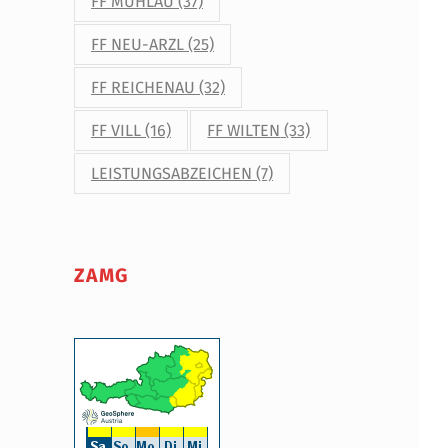
FF MÜHLAU
(37)
FF NEU-ARZL
(25)
FF REICHENAU
(32)
FF VILL
(16)
FF WILTEN
(33)
LEISTUNGSABZEICHEN
(7)
ZAMG