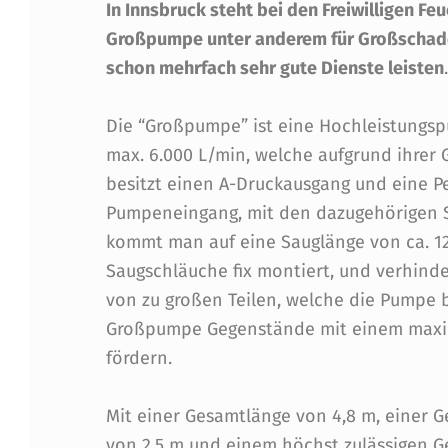
In Innsbruck steht bei den Freiwilligen Fe
E
Großpumpe unter anderem für Großschade
R
schon mehrfach sehr gute Dienste leisten
W
Die “Großpumpe” ist eine Hochleistungs
E
max. 6.000 L/min, welche aufgrund ihrer 
besitzt einen A-Druckausgang und eine P
H
Pumpeneingang, mit den dazugehörigen S
R
kommt man auf eine Sauglänge von ca. 12
Saugschläuche fix montiert, und verhinde
I
von zu großen Teilen, welche die Pumpe
Großpumpe Gegenstände mit einem maxim
N
fördern.
N
Mit einer Gesamtlänge von 4,8 m, einer 
S
von 2,5 m und einem höchst zulässigen G