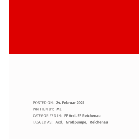
F
POSTED ON:
24. Februar 2021
WRITTEN BY:
ML
E
CATEGORIZED IN:
FF Arzl
,
FF Reichenau
TAGGED AS:
Arzl
Großpumpe
Reichenau
U