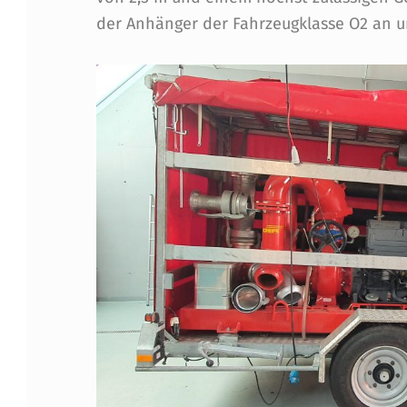
B
der Anhänger der Fahrzeugklasse O2 an u
R
U
C
K
I
N
(
N
)