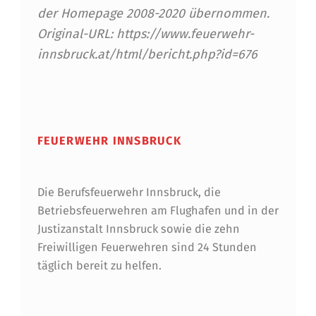
der Homepage 2008-2020 übernommen.
T
Original-URL: https://www.feuerwehr-
Z
innsbruck.at/html/bericht.php?id=676
I
Skip back to main navigation
N
F
FEUERWEHR INNSBRUCK
O
R
Die Berufsfeuerwehr Innsbruck, die
M
Betriebsfeuerwehren am Flughafen und in der
A
Justizanstalt Innsbruck sowie die zehn
T
Freiwilligen Feuerwehren sind 24 Stunden
täglich bereit zu helfen.
I
O