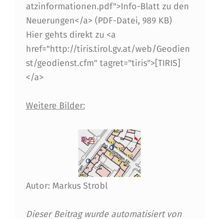
Ö
atzinformationen.pdf">Info-Blatt zu den
R
Neuerungen</a> (PDF-Datei, 989 KB)
Hier gehts direkt zu <a
T
href="http://tiris.tirol.gv.at/web/Geodien
L
st/geodienst.cfm" tagret="tiris">[TIRIS]
I
</a>
C
Weitere Bilder:
H
E
E
I
N
Autor: Markus Strobl
S
A
Dieser Beitrag wurde automatisiert von