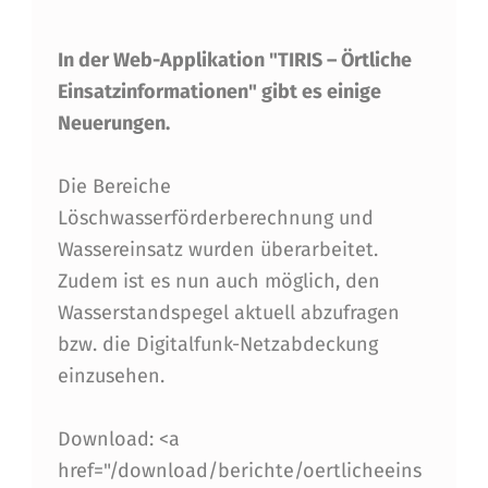
U
In der Web-Applikation "TIRIS – Örtliche
E
Einsatzinformationen" gibt es einige
S
Neuerungen.
B
E
Die Bereiche
I
Löschwasserförderberechnung und
Wassereinsatz wurden überarbeitet.
T
Zudem ist es nun auch möglich, den
I
Wasserstandspegel aktuell abzufragen
R
bzw. die Digitalfunk-Netzabdeckung
I
einzusehen.
S
Download: <a
–
href="/download/berichte/oertlicheeins