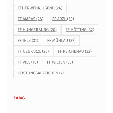
FEUERWEHRJUGEND
(24)
FF AMRAS
(28)
FF ARZL
(30)
FF HUNGERBURG
(20)
FF HÖTTING
(32)
FF IGLS
(31)
FF MÜHLAU
(37)
FF NEU-ARZL
(25)
FF REICHENAU
(32)
FF VILL
(16)
FF WILTEN
(33)
LEISTUNGSABZEICHEN
(7)
ZAMG