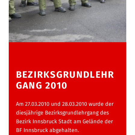
BEZIRKSGRUNDLEHR
GANG 2010
Am 27.03.2010 und 28.03.2010 wurde der
diesjährige Bezirksgrundlehrgang des
Bezirk Innsbruck Stadt am Gelände der
BF Innsbruck abgehalten.