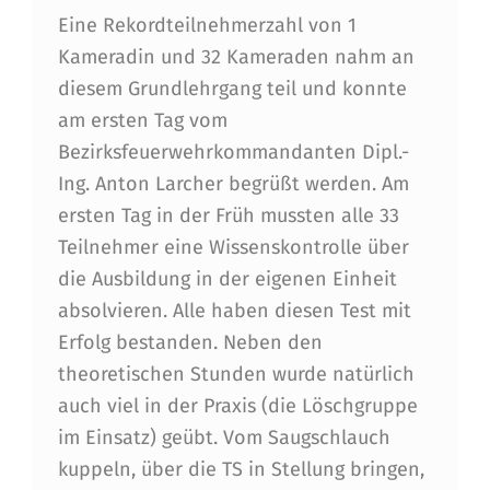
G
Eine Rekordteilnehmerzahl von 1
Kameradin und 32 Kameraden nahm an
R
diesem Grundlehrgang teil und konnte
U
am ersten Tag vom
N
Bezirksfeuerwehrkommandanten Dipl.-
D
Ing. Anton Larcher begrüßt werden. Am
ersten Tag in der Früh mussten alle 33
L
Teilnehmer eine Wissenskontrolle über
E
die Ausbildung in der eigenen Einheit
H
absolvieren. Alle haben diesen Test mit
R
Erfolg bestanden. Neben den
theoretischen Stunden wurde natürlich
G
auch viel in der Praxis (die Löschgruppe
A
im Einsatz) geübt. Vom Saugschlauch
N
kuppeln, über die TS in Stellung bringen,