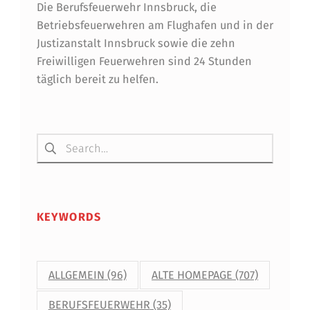
Die Berufsfeuerwehr Innsbruck, die
N
Betriebsfeuerwehren am Flughafen und in der
D
Justizanstalt Innsbruck sowie die zehn
Freiwilligen Feuerwehren sind 24 Stunden
E
täglich bereit zu helfen.
R
A
Suchen nach:
T
Z
U
M
KEYWORDS
T
H
ALLGEMEIN
(96)
ALTE HOMEPAGE
(707)
E
BERUFSFEUERWEHR
(35)