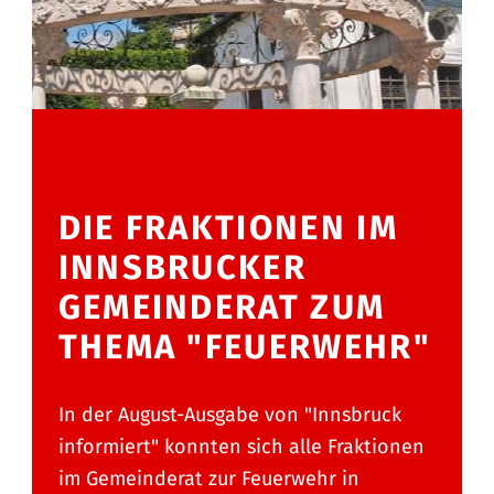
DIE FRAKTIONEN IM
INNSBRUCKER
GEMEINDERAT ZUM
THEMA "FEUERWEHR"
In der August-Ausgabe von "Innsbruck
informiert" konnten sich alle Fraktionen
im Gemeinderat zur Feuerwehr in