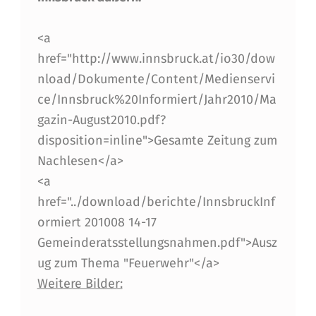
K
T
<a
href="http://www.innsbruck.at/io30/dow
I
nload/Dokumente/Content/Medienservi
O
ce/Innsbruck%20Informiert/Jahr2010/Ma
N
gazin-August2010.pdf?
E
disposition=inline">Gesamte Zeitung zum
Nachlesen</a>
N
<a
I
href="../download/berichte/InnsbruckInf
M
ormiert 201008 14-17
I
Gemeinderatsstellungsnahmen.pdf">Ausz
ug zum Thema "Feuerwehr"</a>
N
Weitere Bilder:
N