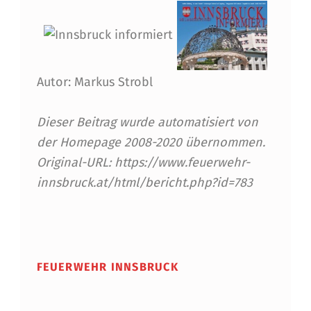
S
B
R
U
Autor: Markus Strobl
C
Dieser Beitrag wurde automatisiert von
K
der Homepage 2008-2020 übernommen.
E
Original-URL: https://www.feuerwehr-
R
innsbruck.at/html/bericht.php?id=783
G
Skip back to main navigation
E
M
FEUERWEHR INNSBRUCK
E
I