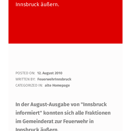
Innsbruck äußern.
D
POSTED ON:
12. August 2010
WRITTEN BY:
FeuerwehrInnsbruck
I
CATEGORIZED IN:
alte Homepage
E
In der August-Ausgabe von "Innsbruck
F
informiert" konnten sich alle Fraktionen
R
im Gemeinderat zur Feuerwehr in
A
Innsbruck äußern.