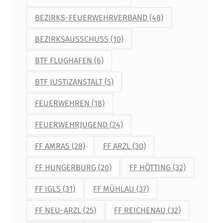
M
BEZIRKS-FEUERWEHRVERBAND
(48)
A
"
BEZIRKSAUSSCHUSS
(10)
F
BTF FLUGHAFEN
(6)
E
BTF JUSTIZANSTALT
(5)
U
FEUERWEHREN
(18)
E
FEUERWEHRJUGEND
(24)
R
W
FF AMRAS
(28)
FF ARZL
(30)
E
FF HUNGERBURG
(20)
FF HÖTTING
(32)
H
FF IGLS
(31)
FF MÜHLAU
(37)
R
FF NEU-ARZL
(25)
FF REICHENAU
(32)
"