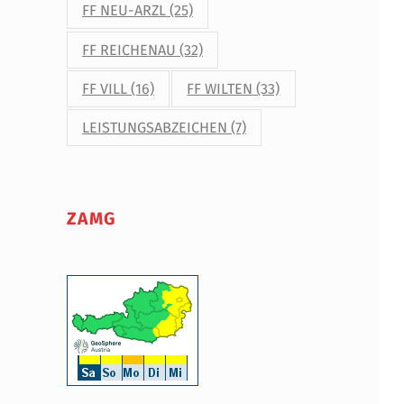
FF NEU-ARZL
(25)
FF REICHENAU
(32)
FF VILL
(16)
FF WILTEN
(33)
LEISTUNGSABZEICHEN
(7)
ZAMG