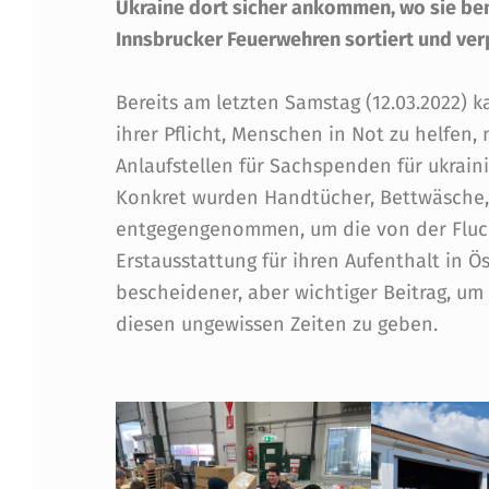
Ukraine dort sicher ankommen, wo sie be
I
Innsbrucker Feuerwehren sortiert und ver
E
Bereits am letzten Samstag (12.03.2022)
R
ihrer Pflicht, Menschen in Not zu helfen,
Anlaufstellen für Sachspenden für ukraini
E
Konkret wurden Handtücher, Bettwäsche, 
N
entgegengenommen, um die von der Fluc
Erstausstattung für ihren Aufenthalt in Ö
V
bescheidener, aber wichtiger Beitrag, um
diesen ungewissen Zeiten zu geben.
O
N
S
A