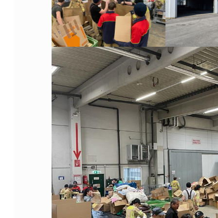
C
H
S
P
E
N
D
E
N