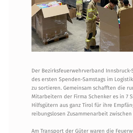
F
Ü
R
D
I
E
Der Bezirksfeuerwehrverband Innsbruck-St
U
des ersten Spenden-Samstags im Logistik
zu sortieren. Gemeinsam schafften die 
K
Mitarbeitern der Firma Schenker es in 7 
R
Hilfsgütern aus ganz Tirol für ihre Empfä
reibungslosen Zusammenarbeit zwischen J
A
Am Transport der Güter waren die Feuerwe