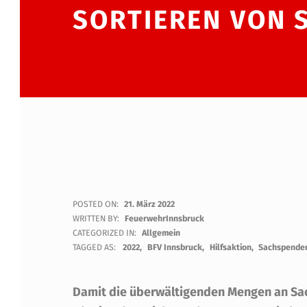
SORTIEREN VON 
S
POSTED ON:
21. März 2022
WRITTEN BY:
FeuerwehrInnsbruck
O
CATEGORIZED IN:
Allgemein
TAGGED AS:
2022
BFV Innsbruck
Hilfsaktion
Sachspenden
R
Damit die überwältigenden Mengen an Sac
T