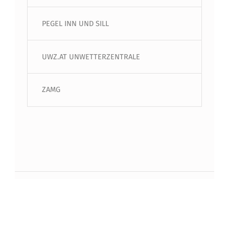
PEGEL INN UND SILL
UWZ.AT UNWETTERZENTRALE
ZAMG
Beitragsnavigation
PREVIOUS BEITRAG
Besuch beim Kasermandl