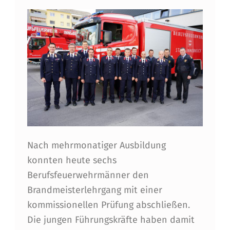
N
D
M
E
I
S
T
E
Nach mehrmonatiger Ausbildung
R
konnten heute sechs
L
Berufsfeuerwehrmänner den
Brandmeisterlehrgang mit einer
E
kommissionellen Prüfung abschließen.
H
Die jungen Führungskräfte haben damit