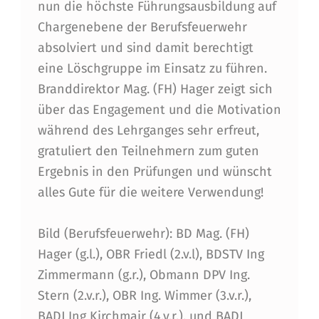
R
nun die höchste Führungsausbildung auf
G
Chargenebene der Berufsfeuerwehr
absolviert und sind damit berechtigt
A
eine Löschgruppe im Einsatz zu führen.
N
Branddirektor Mag. (FH) Hager zeigt sich
G
über das Engagement und die Motivation
während des Lehrganges sehr erfreut,
gratuliert den Teilnehmern zum guten
Ergebnis in den Prüfungen und wünscht
alles Gute für die weitere Verwendung!
Bild (Berufsfeuerwehr): BD Mag. (FH)
Hager (g.l.), OBR Friedl (2.v.l), BDSTV Ing
Zimmermann (g.r.), Obmann DPV Ing.
Stern (2.v.r.), OBR Ing. Wimmer (3.v.r.),
BADJ Ing Kirchmair (4.v.r.), und BADJ