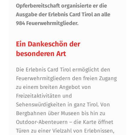
Opferbereitschaft organisierte er die
A
Ausgabe der Erlebnis Card Tirol an alle
R
984 Feuerwehrmitglieder.
D
T
Ein Dankeschön der
I
besonderen Art
R
Die Erlebnis Card Tirol ermöglicht den
O
Feuerwehrmitgliedern den freien Zugang
L
zu einem breiten Angebot von
A
Freizeitaktivitäten und
Sehenswürdigkeiten in ganz Tirol. Von
L
Bergbahnen über Museen bis hin zu
S
Outdoor-Abenteuern – die Karte öffnet
D
Türen zu einer Vielzahl von Erlebnissen,