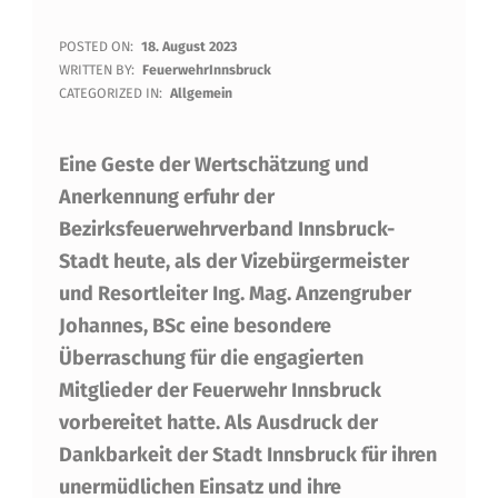
D
POSTED ON:
18. August 2023
WRITTEN BY:
FeuerwehrInnsbruck
I
CATEGORIZED IN:
Allgemein
E
Eine Geste der Wertschätzung und
E
Anerkennung erfuhr der
R
Bezirksfeuerwehrverband Innsbruck-
L
Stadt heute, als der Vizebürgermeister
E
und Resortleiter Ing. Mag. Anzengruber
B
Johannes, BSc eine besondere
Überraschung für die engagierten
N
Mitglieder der Feuerwehr Innsbruck
I
vorbereitet hatte. Als Ausdruck der
S
Dankbarkeit der Stadt Innsbruck für ihren
C
unermüdlichen Einsatz und ihre