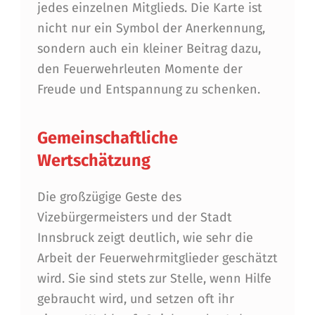
A
jedes einzelnen Mitglieds. Die Karte ist
L
nicht nur ein Symbol der Anerkennung,
L
sondern auch ein kleiner Beitrag dazu,
den Feuerwehrleuten Momente der
E
Freude und Entspannung zu schenken.
F
E
Gemeinschaftliche
U
Wertschätzung
E
Die großzügige Geste des
R
Vizebürgermeisters und der Stadt
W
Innsbruck zeigt deutlich, wie sehr die
E
Arbeit der Feuerwehrmitglieder geschätzt
H
wird. Sie sind stets zur Stelle, wenn Hilfe
R
gebraucht wird, und setzen oft ihr