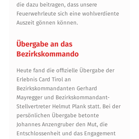
A
die dazu beitragen, dass unsere
Feuerwehrleute sich eine wohlverdiente
N
Auszeit gönnen können.
K
E
Übergabe an das
S
Bezirkskommando
C
H
Heute fand die offizielle Übergabe der
Erlebnis Card Tirol an
Ö
Bezirkskommandanten Gerhard
N
Mayregger und Bezirkskommandant-
F
Stellvertreter Helmut Plank statt. Bei der
Ü
persönlichen Übergabe betonte
Johannes Anzengruber den Mut, die
R
Entschlossenheit und das Engagement