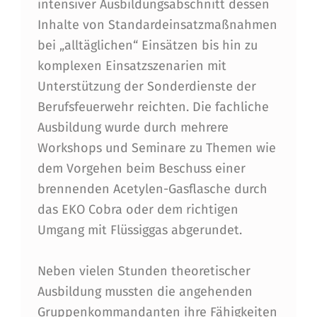
N
intensiver Ausbildungsabschnitt dessen
Inhalte von Standardeinsatzmaßnahmen
S
bei „alltäglichen“ Einsätzen bis hin zu
B
komplexen Einsatzszenarien mit
R
Unterstützung der Sonderdienste der
U
Berufsfeuerwehr reichten. Die fachliche
Ausbildung wurde durch mehrere
C
Workshops und Seminare zu Themen wie
K
dem Vorgehen beim Beschuss einer
:
brennenden Acetylen-Gasflasche durch
S
das EKO Cobra oder dem richtigen
Umgang mit Flüssiggas abgerundet.
E
C
Neben vielen Stunden theoretischer
H
Ausbildung mussten die angehenden
S
Gruppenkommandanten ihre Fähigkeiten