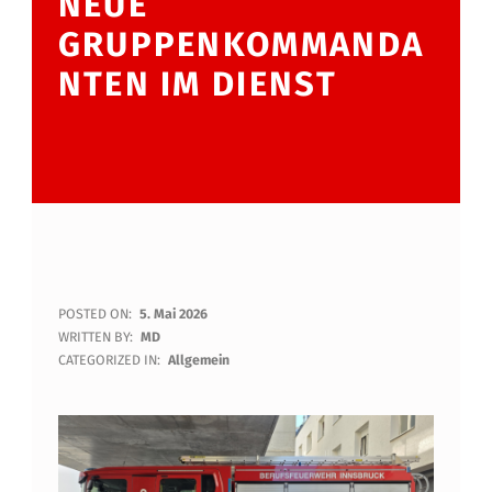
NEUE
GRUPPENKOMMANDA
NTEN IM DIENST
B
POSTED ON:
5. Mai 2026
WRITTEN BY:
MD
E
CATEGORIZED IN:
Allgemein
R
U
F