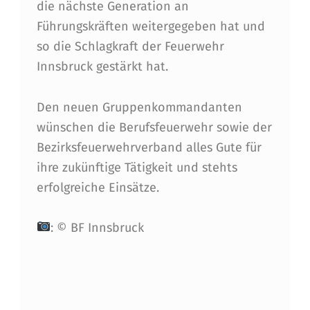
O
die nächste Generation an
Führungskräften weitergegeben hat und
M
so die Schlagkraft der Feuerwehr
M
Innsbruck gestärkt hat.
A
N
Den neuen Gruppenkommandanten
wünschen die Berufsfeuerwehr sowie der
D
Bezirksfeuerwehrverband alles Gute für
A
ihre zukünftige Tätigkeit und stehts
N
erfolgreiche Einsätze.
T
: © BF Innsbruck
E
N
I
Skip back to main navigation
M