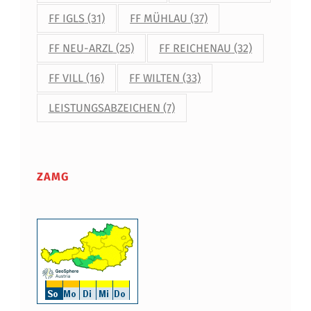
FF IGLS
(31)
FF MÜHLAU
(37)
FF NEU-ARZL
(25)
FF REICHENAU
(32)
FF VILL
(16)
FF WILTEN
(33)
LEISTUNGSABZEICHEN
(7)
ZAMG