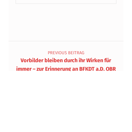
Beitragsnavigation
PREVIOUS BEITRAG
Vorbilder bleiben durch ihr Wirken für
immer – zur Erinnerung an BFKDT a.D. OBR
Walter Laimgruber
NEXT BEITRAG
Effizient, sicher und umweltschonend –
die Bezirksausbildung im Mai setzte neue
Maßstäbe im Umgang mit Löschschaum.