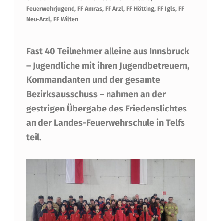
Feuerwehrjugend
,
FF Amras
,
FF Arzl
,
FF Hötting
,
FF Igls
,
FF
I
Neu-Arzl
,
FF Wilten
E
D
Fast 40 Teilnehmer alleine aus Innsbruck
– Jugendliche mit ihren Jugendbetreuern,
E
Kommandanten und der gesamte
N
Bezirksausschuss – nahmen an der
S
gestrigen Übergabe des Friedenslichtes
L
an der Landes-Feuerwehrschule in Telfs
teil.
I
C
H
T
2