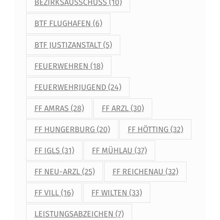
BEZIRKSAUSSCHUSS
(10)
BTF FLUGHAFEN
(6)
BTF JUSTIZANSTALT
(5)
FEUERWEHREN
(18)
FEUERWEHRJUGEND
(24)
FF AMRAS
(28)
FF ARZL
(30)
FF HUNGERBURG
(20)
FF HÖTTING
(32)
FF IGLS
(31)
FF MÜHLAU
(37)
FF NEU-ARZL
(25)
FF REICHENAU
(32)
FF VILL
(16)
FF WILTEN
(33)
LEISTUNGSABZEICHEN
(7)