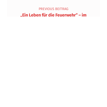
PREVIOUS BEITRAG
„Ein Leben für die Feuerwehr“ – im
Gedenken an BDSTV Ing. Hans
Zimmermann
NEXT BEITRAG
Die Vergangenheit für die Zukunft
bewahren
Impressum und Datenschutzerklärung
Anmelden