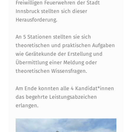
Freiwilligen Feuerwehren der Stadt
E
Innsbruck stellten sich dieser
I
Herausforderung.
S
T
An 5 Stationen stellten sie sich
theoretischen und praktischen Aufgaben
U
wie Gerätekunde der Erstellung und
N
Übermittlung einer Meldung oder
G
theoretischen Wissensfragen.
S
Am Ende konnten alle 4 Kandidat*innen
A
das begehrte Leistungsabzeichen
B
erlangen.
Z
E