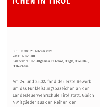
ICHEN IN TIROL
1
POSTED ON:
25. Februar 2023
WRITTEN BY:
MD
.
CATEGORIZED IN:
Allgemein
,
FF Amras
,
FF Igls
,
FF Mühlau
,
FF Reichenau
F
U
Am 24. und 25.02. fand der erste Bewerb
N
um das Funkleistungsbazeichen an der
K
Landesfeuerwehrschule Tirol statt. Gleich
4 Mitglieder aus den Reihen der
L