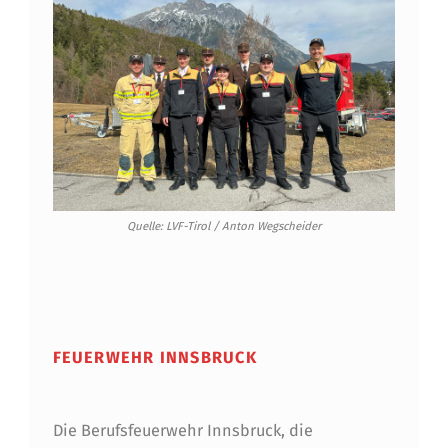
I
C
H
E
N
I
N
Quelle: LVF-Tirol / Anton Wegscheider
T
I
Skip back to main navigation
R
FEUERWEHR INNSBRUCK
O
L
Die Berufsfeuerwehr Innsbruck, die