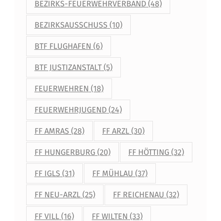
BEZIRKS-FEUERWEHRVERBAND
(48)
BEZIRKSAUSSCHUSS
(10)
BTF FLUGHAFEN
(6)
BTF JUSTIZANSTALT
(5)
FEUERWEHREN
(18)
FEUERWEHRJUGEND
(24)
FF AMRAS
(28)
FF ARZL
(30)
FF HUNGERBURG
(20)
FF HÖTTING
(32)
FF IGLS
(31)
FF MÜHLAU
(37)
FF NEU-ARZL
(25)
FF REICHENAU
(32)
FF VILL
(16)
FF WILTEN
(33)