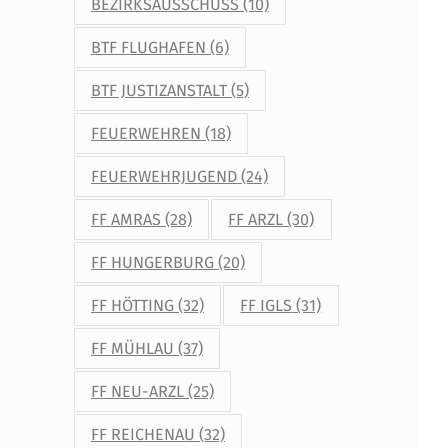
BEZIRKSAUSSCHUSS
(10)
BTF FLUGHAFEN
(6)
BTF JUSTIZANSTALT
(5)
FEUERWEHREN
(18)
FEUERWEHRJUGEND
(24)
FF AMRAS
(28)
FF ARZL
(30)
FF HUNGERBURG
(20)
FF HÖTTING
(32)
FF IGLS
(31)
FF MÜHLAU
(37)
nt”
FF NEU-ARZL
(25)
FF REICHENAU
(32)