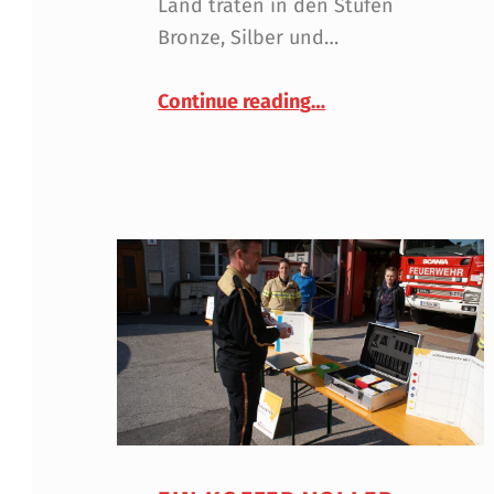
Land traten in den Stufen
Bronze, Silber und…
“Ein Stück Normalit
Continue reading
…