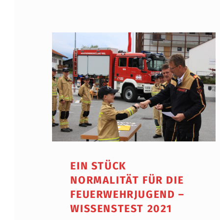
EIN STÜCK
NORMALITÄT FÜR DIE
FEUERWEHRJUGEND –
WISSENSTEST 2021