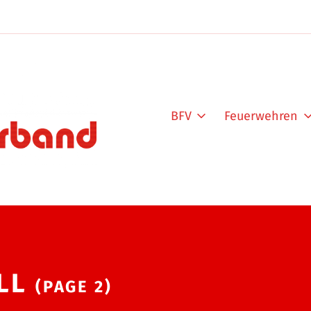
BFV
Feuerwehren
LL
(PAGE 2)