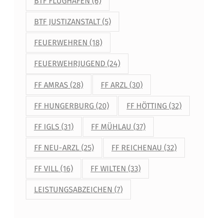
BTF FLUGHAFEN
(6)
BTF JUSTIZANSTALT
(5)
FEUERWEHREN
(18)
FEUERWEHRJUGEND
(24)
FF AMRAS
(28)
FF ARZL
(30)
FF HUNGERBURG
(20)
FF HÖTTING
(32)
FF IGLS
(31)
FF MÜHLAU
(37)
FF NEU-ARZL
(25)
FF REICHENAU
(32)
FF VILL
(16)
FF WILTEN
(33)
LEISTUNGSABZEICHEN
(7)