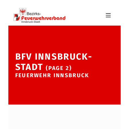
Skip to footer
Skip to main navigation
Skip to main content
MOBILE MENU
BFV INNSBRUCK-STADT
BFV INNSBRUCK-
—
STADT
(PAGE 2)
FEUERWEHR INNSBRUCK