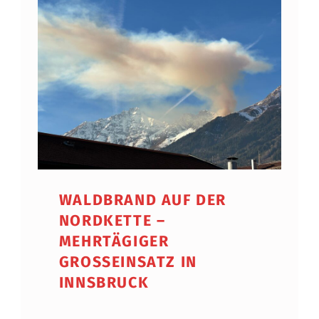
WALDBRAND AUF DER
NORDKETTE –
MEHRTÄGIGER
GROSSEINSATZ IN I
NNSBRUCK
POSTED ON: