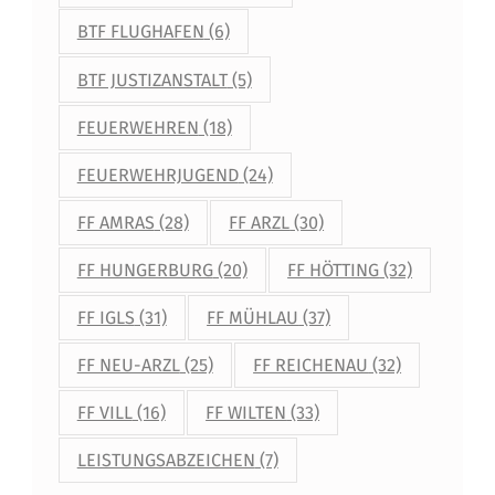
BTF FLUGHAFEN
(6)
BTF JUSTIZANSTALT
(5)
FEUERWEHREN
(18)
FEUERWEHRJUGEND
(24)
FF AMRAS
(28)
FF ARZL
(30)
FF HUNGERBURG
(20)
FF HÖTTING
(32)
FF IGLS
(31)
FF MÜHLAU
(37)
FF NEU-ARZL
(25)
FF REICHENAU
(32)
FF VILL
(16)
FF WILTEN
(33)
LEISTUNGSABZEICHEN
(7)