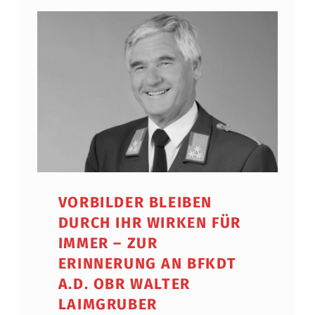
VORBILDER BLEIBEN
DURCH IHR WIRKEN FÜR
IMMER – ZUR
ERINNERUNG AN BFKDT
A.D. OBR WALTER
LAIMGRUBER