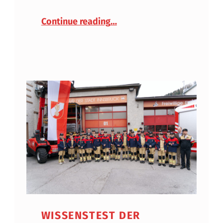
“Start der Bezirksausbildu
Continue reading
…
WISSENSTEST DER